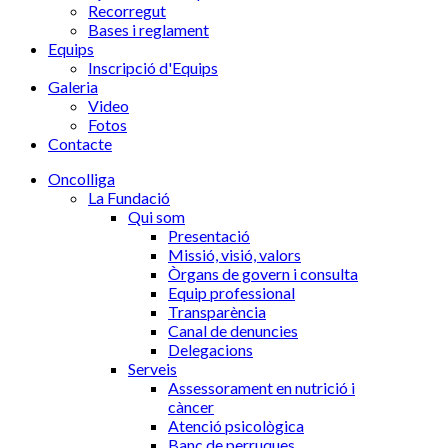
Recorregut
Bases i reglament
Equips
Inscripció d'Equips
Galeria
Video
Fotos
Contacte
Oncolliga
La Fundació
Qui som
Presentació
Missió, visió, valors
Òrgans de govern i consulta
Equip professional
Transparència
Canal de denuncies
Delegacions
Serveis
Assessorament en nutrició i
càncer
Atenció psicològica
Banc de perruques