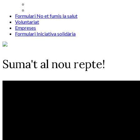
Formulari No et fumis la salut
Voluntariat
Empreses
Formulari Iniciativa solidària
Suma't al nou repte!