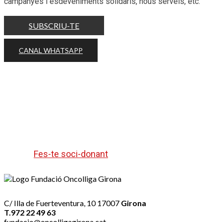
campanyes i esdeveniments solidaris, nous serveis, etc.
SUBSCRIU-TE
CANAL WHATSAPP
Ajuda'ns a ajudar fent la teva apor
puntual.
Fes-te soci-donant
C/ Illa de Fuerteventura, 10 17007
Girona
T.972 22 49 63
fundacio@oncolligagirona.cat