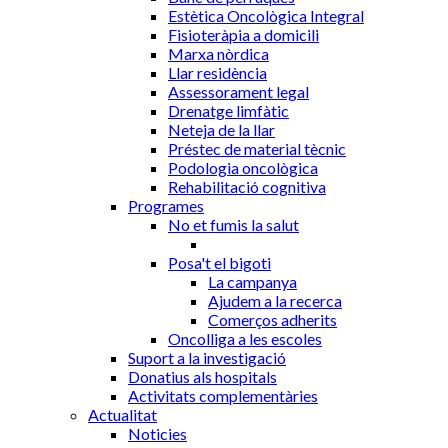
Estètica Oncològica Integral
Fisioteràpia a domicili
Marxa nòrdica
Llar residència
Assessorament legal
Drenatge limfàtic
Neteja de la llar
Préstec de material tècnic
Podologia oncològica
Rehabilitació cognitiva
Programes
No et fumis la salut
Posa't el bigoti
La campanya
Ajudem a la recerca
Comerços adherits
Oncolliga a les escoles
Suport a la investigació
Donatius als hospitals
Activitats complementàries
Actualitat
Noticies