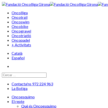
Oncolliga
Oncotrail
Oncoswim
Oncobike
Oncogravel
Oncotriatló
Oncopadel
+ Activitats
Català
Español
Contacta'ns 972 224 963
La Botiga
Oncoesquimo
El repte
Què és Oncoesquimo