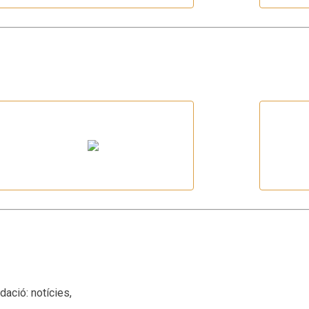
Unió Excursionista Vic
O
Gallina Blanca
dació: notícies,