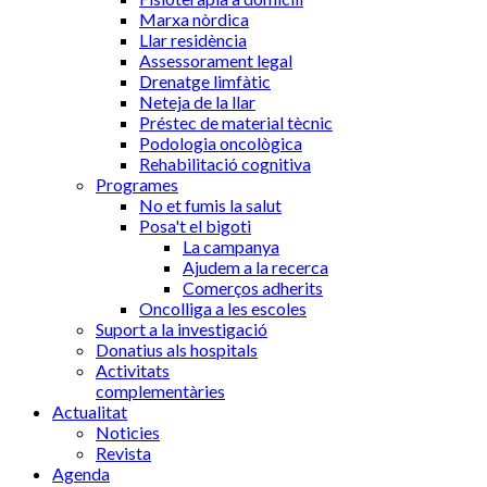
Marxa nòrdica
Llar residència
Assessorament legal
Drenatge limfàtic
Neteja de la llar
Préstec de material tècnic
Podologia oncològica
Rehabilitació cognitiva
Programes
No et fumis la salut
Posa't el bigoti
La campanya
Ajudem a la recerca
Comerços adherits
Oncolliga a les escoles
Suport a la investigació
Donatius als hospitals
Activitats
complementàries
Actualitat
Noticies
Revista
Agenda