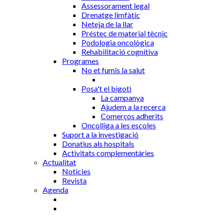
Assessorament legal
Drenatge limfàtic
Neteja de la llar
Préstec de material tècnic
Podologia oncològica
Rehabilitació cognitiva
Programes
No et fumis la salut
Posa't el bigoti
La campanya
Ajudem a la recerca
Comerços adherits
Oncolliga a les escoles
Suport a la investigació
Donatius als hospitals
Activitats complementàries
Actualitat
Noticies
Revista
Agenda