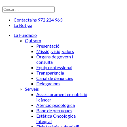
Contacta'ns 972 224 963
La Botiga
La Fundació
Qui som
Presentació
Missió, visió, valors
Òrgans de govern i
consulta
Equip professional
Transparència
Canal de denuncies
Delegacions
Serveis
Assessorament en nutrició
i càncer
Atenció psicològica
Banc de perruques
Estètica Oncològica
Integral
Fisioteràpia a domicili