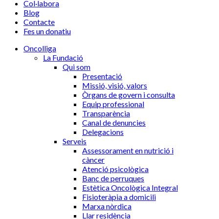
Col·labora
Blog
Contacte
Fes un donatiu
Oncolliga
La Fundació
Qui som
Presentació
Missió, visió, valors
Òrgans de govern i consulta
Equip professional
Transparència
Canal de denuncies
Delegacions
Serveis
Assessorament en nutrició i
càncer
Atenció psicològica
Banc de perruques
Estètica Oncològica Integral
Fisioteràpia a domicili
Marxa nòrdica
Llar residència