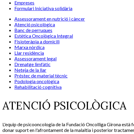
Empreses
Formulari Iniciativa solidària
Assessorament en nutrició i càncer
Atenció psicològica
Banc de perruques
Estètica Oncològica Integral
Fisioteràpia a domicili
Marxa nòrdica
Llar residència
Assessorament legal
Drenatge limfàtic
Neteja de la llar
Préstec de material tècnic
Podologia oncològica
Rehabilitació cognitiva
ATENCIÓ PSICOLÒGICA
L'equip de psicooncologia de la Fundació Oncolliga Girona està for
donar suport en l'afrontament de la malaltia i posterior tractamen