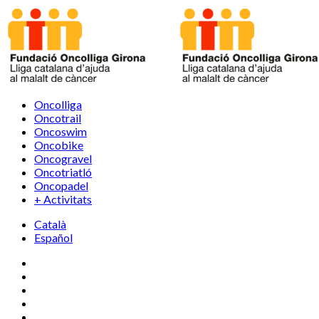
Oncolliga
Oncotrail
Oncoswim
Oncobike
Oncogravel
Oncotriatló
Oncopadel
+ Activitats
Català
Español