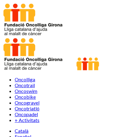
Oncolliga
Oncotrail
Oncoswim
Oncobike
Oncogravel
Oncotriatló
Oncopadel
+ Activitats
Català
Español