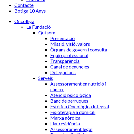
Contacte
Botiga 10 Anys
Oncolliga
La Fundació
Qui som
Presentació
Missió, visió, valors
Òrgans de govern i consulta
Equip professional
Transparència
Canal de denuncies
Delegacions
Serveis
Assessorament en nutrició i
càncer
Atenció psicològica
Banc de perruques
Estètica Oncològica Integral
Fisioteràpia a domicili
Marxa nòrdica
Llar residència
Assessorament legal