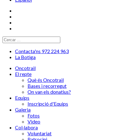
Contacta'ns 972 224 963
La Botiga
Oncotrail
El repte
Què és Oncotrail
Bases i recorregut
On van els donatius?
Equips
Inscripció d'Equips
Galeria
Fotos
Video
Col·labora
Voluntariat
Patrocini