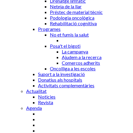
Drenatge limfàtic
Neteja de la llar
Préstec de material tècnic
Podologia oncològica
Rehabilitació cognitiva
Programes
No et fumis la salut
Posa't el bigoti
La campanya
Ajudem a la recerca
Comerços adherits
Oncolliga a les escoles
Suport a la investigació
Donatius als hospitals
Activitats complementàries
Actualitat
Noticies
Revista
Agenda