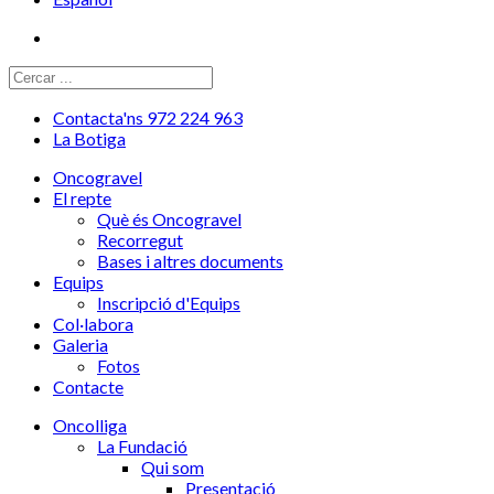
Contacta'ns 972 224 963
La Botiga
Oncogravel
El repte
Què és Oncogravel
Recorregut
Bases i altres documents
Equips
Inscripció d'Equips
Col·labora
Galeria
Fotos
Contacte
Oncolliga
La Fundació
Qui som
Presentació