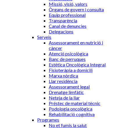
Missió, visió, valors
Òrgans de govern i consulta
Equip professional
Transparència
Canal de denuncies
Delegacions
Serveis
Assessorament en nutrició i
càncer
Atenció psicològica
Banc de perruques
Estètica Oncològica Integral
Fisioteràpia a domicili
Marxa nòrdica
Llar residència
Assessorament legal
Drenatge limfàtic
Neteja de la llar
Préstec de material tècnic
Podologia oncològica
Rehabilitació cognitiva
Programes
No et fumis la salut