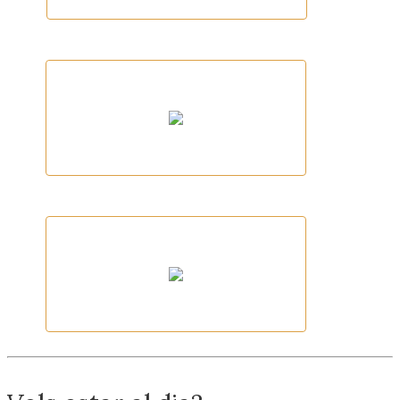
Fleca Empordà
Jodofi
Dulce Pikika