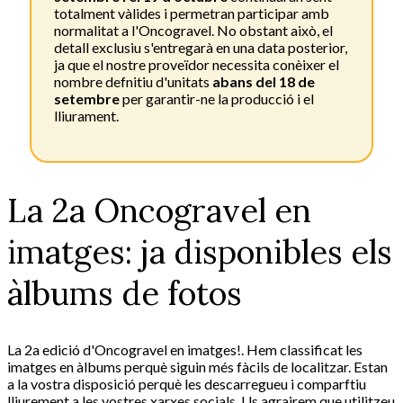
totalment vàlides i permetran participar amb
normalitat a l'Oncogravel. No obstant això, el
detall exclusiu s'entregarà en una data posterior,
ja que el nostre proveïdor necessita conèixer el
nombre defnitiu d'unitats
abans del 18 de
setembre
per garantir-ne la producció i el
lliurament.
La 2a Oncogravel en
imatges: ja disponibles els
àlbums de fotos
La 2a edició d'Oncogravel en imatges!. Hem classificat les
imatges en àlbums perquè siguin més fàcils de localitzar. Estan
a la vostra disposició perquè les descarregueu i comparftiu
lliurement a les vostres xarxes socials. Us agrairem que utilitzeu