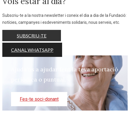
Vols estar al dia?
Subscriu-te a la nostra newsletter i coneix el dia a dia de la Fundació:
notícies, campanyes i esdeveniments solidaris, nous serveis, etc.
SUBSCRIU-TE
CANAL WHATSAPP
Ajuda'ns a ajudar fent la teva aportació
periòdica o puntual.
Fes-te soci-donant