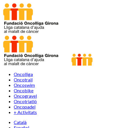
Oncolliga
Oncotrail
Oncoswim
Oncobike
Oncogravel
Oncotriatló
Oncopadel
+ Activitats
Català
Español