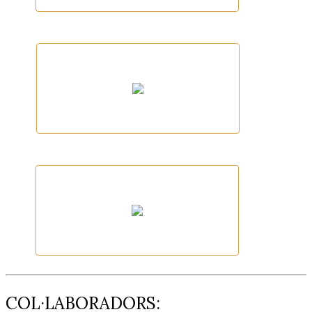
Gran Fondo Community
Palamós Outdoor Sports Festival
Ajuntament de Palamós
COL·LABORADORS: