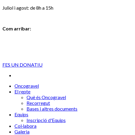
Juliol i agost: de 8h a 15h
Com arribar:
FES UN DONATIU
Oncogravel
El repte
Què és Oncogravel
Recorregut
Bases i altres documents
Equips
Inscripció d'Equips
Col·labora
Galeria