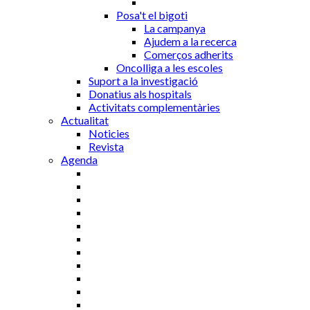
Posa't el bigoti
La campanya
Ajudem a la recerca
Comerços adherits
Oncolliga a les escoles
Suport a la investigació
Donatius als hospitals
Activitats complementàries
Actualitat
Noticies
Revista
Agenda