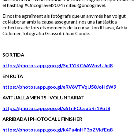
el hashtag #Oncogravel2024 i citeu @oncogravel.
El nostre agraïment als fotògrafs que un any més han volgut
col·laborar amb la causa assegurant-nos una fantàstica
cobertura de tots els moments de la cursa: Jordi Isasa, Adrià
Colomer, fotografia Grassot i Juan Conde.
SORTIDA
https://photos.app.goo.gl/SgTYJKC6AWovUJgi8
EN RUTA
https://photos.app.goo.gl/eRV6VTVqU58JoH6W9
AVITUALLAMENTS I VOLUNTARIAT
https://photos.app.goo.gl/s6TnFCCsabRr19ot8
ARRIBADA I PHOTOCALL FINISHER
https://photos.app.goo.gl/k4Pu4nHP3pZVkfEq8