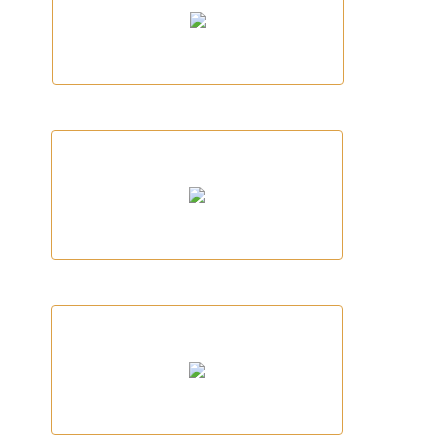
Club Ciclista Palafrugell
EL SECRETO BREWING