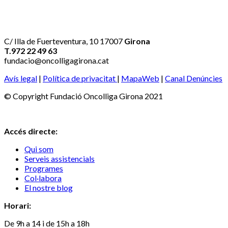
C/ Illa de Fuerteventura, 10 17007
Girona
T.972 22 49 63
fundacio@oncolligagirona.cat
Avís legal
|
Política de privacitat
|
MapaWeb
|
Canal Denúncies
© Copyright Fundació Oncolliga Girona 2021
Accés directe:
Qui som
Serveis assistencials
Programes
Col·labora
El nostre blog
Horari:
De 9h a 14 i de 15h a 18h