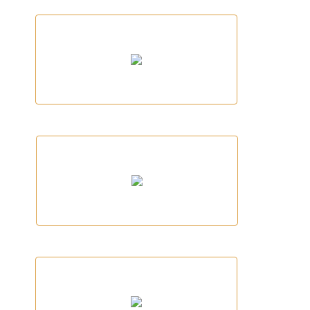
Vitaly
Marina Palamós
Club Ciclista Palafrugell