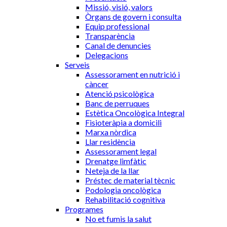
Missió, visió, valors
Òrgans de govern i consulta
Equip professional
Transparència
Canal de denuncies
Delegacions
Serveis
Assessorament en nutrició i
càncer
Atenció psicològica
Banc de perruques
Estètica Oncològica Integral
Fisioteràpia a domicili
Marxa nòrdica
Llar residència
Assessorament legal
Drenatge limfàtic
Neteja de la llar
Préstec de material tècnic
Podologia oncològica
Rehabilitació cognitiva
Programes
No et fumis la salut