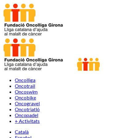
Oncolliga
Oncotrail
Oncoswim
Oncobike
Oncogravel
Oncotriatló
Oncopadel
+ Activitats
Català
Español