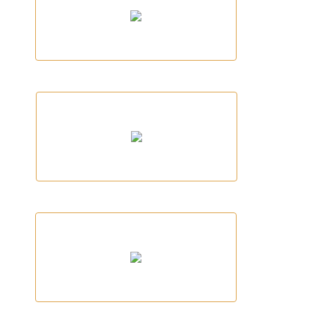
Ses Terrisses
Fleca Empordà