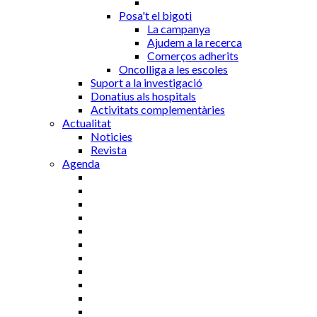
Posa't el bigoti
La campanya
Ajudem a la recerca
Comerços adherits
Oncolliga a les escoles
Suport a la investigació
Donatius als hospitals
Activitats complementàries
Actualitat
Noticies
Revista
Agenda