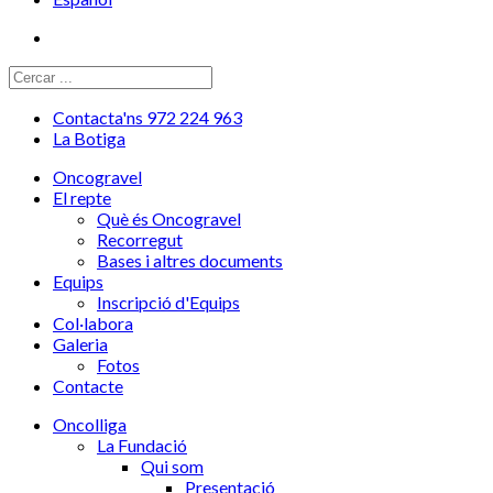
Contacta'ns 972 224 963
La Botiga
Oncogravel
El repte
Què és Oncogravel
Recorregut
Bases i altres documents
Equips
Inscripció d'Equips
Col·labora
Galeria
Fotos
Contacte
Oncolliga
La Fundació
Qui som
Presentació