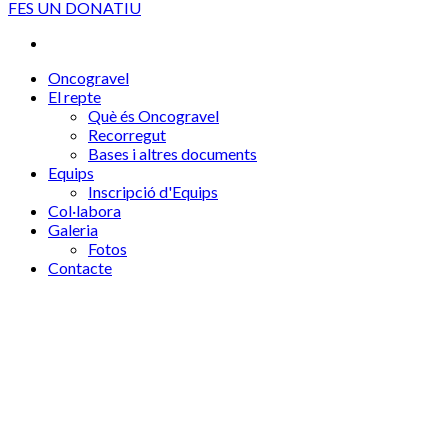
FES UN DONATIU
Oncogravel
El repte
Què és Oncogravel
Recorregut
Bases i altres documents
Equips
Inscripció d'Equips
Col·labora
Galeria
Fotos
Contacte