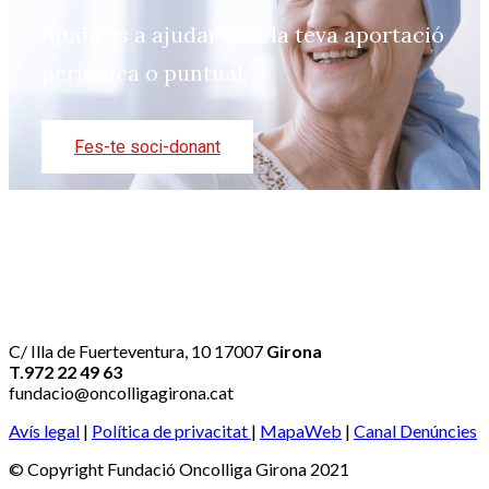
Ajuda'ns a ajudar fent la teva aportació
periòdica o puntual.
Fes-te soci-donant
C/ Illa de Fuerteventura, 10 17007
Girona
T.972 22 49 63
fundacio@oncolligagirona.cat
Avís legal
|
Política de privacitat
|
MapaWeb
|
Canal Denúncies
© Copyright Fundació Oncolliga Girona 2021