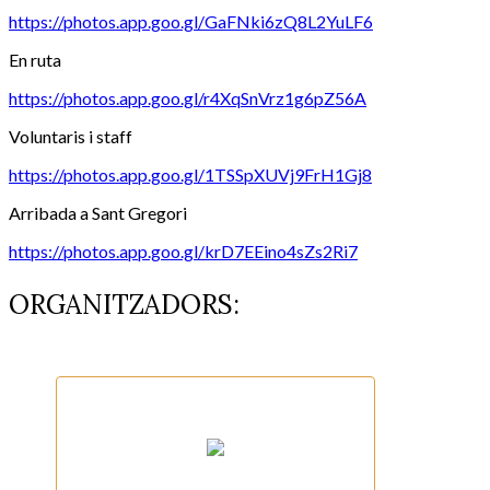
https://photos.app.goo.gl/GaFNki6zQ8L2YuLF6
En ruta
https://photos.app.goo.gl/r4XqSnVrz1g6pZ56A
Voluntaris i staff
https://photos.app.goo.gl/1TSSpXUVj9FrH1Gj8
Arribada a Sant Gregori
https://photos.app.goo.gl/krD7EEino4sZs2Ri7
ORGANITZADORS: