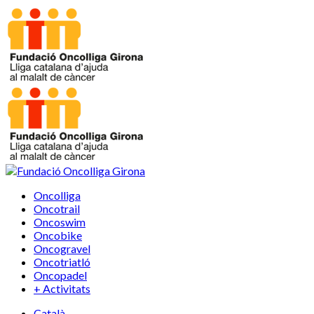
Oncolliga
Oncotrail
Oncoswim
Oncobike
Oncogravel
Oncotriatló
Oncopadel
+ Activitats
Català