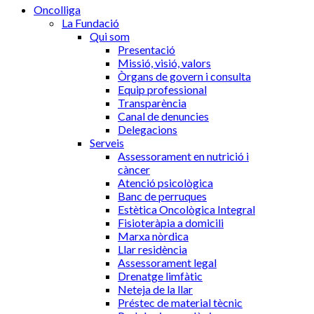
Oncolliga
La Fundació
Qui som
Presentació
Missió, visió, valors
Òrgans de govern i consulta
Equip professional
Transparència
Canal de denuncies
Delegacions
Serveis
Assessorament en nutrició i
càncer
Atenció psicològica
Banc de perruques
Estètica Oncològica Integral
Fisioteràpia a domicili
Marxa nòrdica
Llar residència
Assessorament legal
Drenatge limfàtic
Neteja de la llar
Préstec de material tècnic