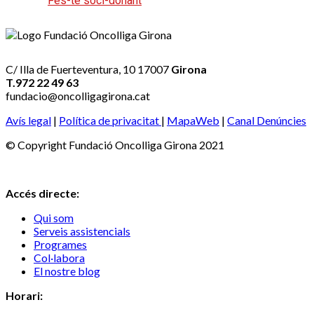
Fes-te soci-donant
C/ Illa de Fuerteventura, 10 17007
Girona
T.972 22 49 63
fundacio@oncolligagirona.cat
Avís legal
|
Política de privacitat
|
MapaWeb
|
Canal Denúncies
© Copyright Fundació Oncolliga Girona 2021
Accés directe:
Qui som
Serveis assistencials
Programes
Col·labora
El nostre blog
Horari: