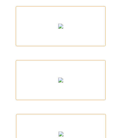
SEAT PROAUTO
As. Voluntaris Protecció Civil Sant Gregori