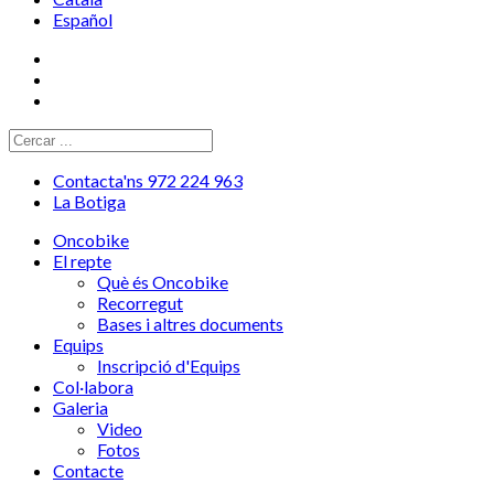
Español
Contacta'ns 972 224 963
La Botiga
Oncobike
El repte
Què és Oncobike
Recorregut
Bases i altres documents
Equips
Inscripció d'Equips
Col·labora
Galeria
Video
Fotos
Contacte