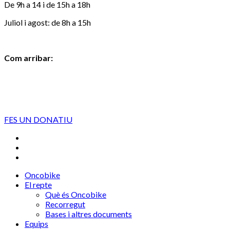
De 9h a 14 i de 15h a 18h
Juliol i agost: de 8h a 15h
Com arribar:
FES UN DONATIU
Oncobike
El repte
Què és Oncobike
Recorregut
Bases i altres documents
Equips