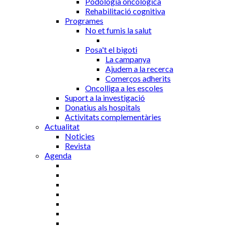
Podologia oncològica
Rehabilitació cognitiva
Programes
No et fumis la salut
Posa't el bigoti
La campanya
Ajudem a la recerca
Comerços adherits
Oncolliga a les escoles
Suport a la investigació
Donatius als hospitals
Activitats complementàries
Actualitat
Noticies
Revista
Agenda