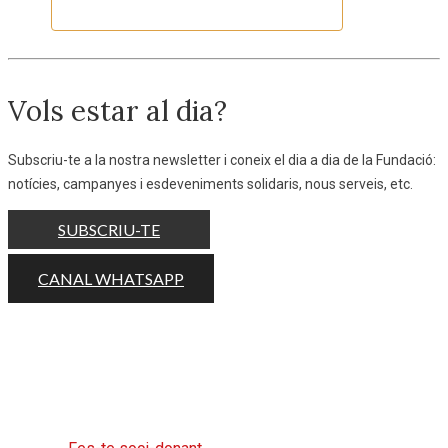
Embotits Caula
Vols estar al dia?
Subscriu-te a la nostra newsletter i coneix el dia a dia de la Fundació:
notícies, campanyes i esdeveniments solidaris, nous serveis, etc.
SUBSCRIU-TE
CANAL WHATSAPP
Ajuda'ns a ajudar fent la teva aportació
periòdica o puntual.