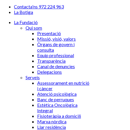
Contacta'ns 972 224 963
La Botiga
La Fundació
Qui som
Presentació
Missió, visió, valors
Òrgans de govern i
consulta
Equip professional
Transparència
Canal de denuncies
Delegacions
Serveis
Assessorament en nutrició
i càncer
Atenció psicològica
Banc de perruques
Estètica Oncològica
Integral
Fisioteràpia a domicili
Marxa nòrdica
Llar residència