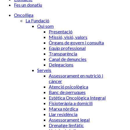
Fes un donatiu
Oncolliga
La Fundació
Qui som
Presentació
Missió, visió, valors
Òrgans de govern i consulta
Equip professional
Transparència
Canal de denuncies
Delegacions
Serveis
Assessorament en nutrició i
càncer
Atenció psicològica
Banc de perruques
Estètica Oncològica Integral
Fisioteràpia a domicili
Marxa nòrdica
Llar residència
Assessorament legal
Drenatge limfàtic