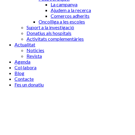
La campanya
Ajudem a la recerca
Comerços adherits
Oncolliga a les escoles
Suport a la investigació
Donatius als hospitals
Activitats complementàries
Actualitat
Noticies
Revista
Agenda
Col·labora
Blog
Contacte
Fes un donatiu