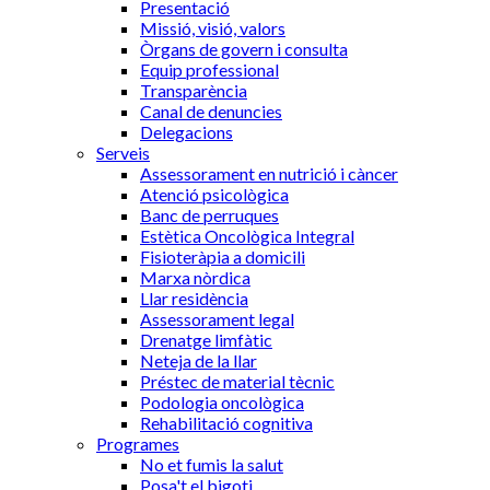
Presentació
Missió, visió, valors
Òrgans de govern i consulta
Equip professional
Transparència
Canal de denuncies
Delegacions
Serveis
Assessorament en nutrició i càncer
Atenció psicològica
Banc de perruques
Estètica Oncològica Integral
Fisioteràpia a domicili
Marxa nòrdica
Llar residència
Assessorament legal
Drenatge limfàtic
Neteja de la llar
Préstec de material tècnic
Podologia oncològica
Rehabilitació cognitiva
Programes
No et fumis la salut
Posa't el bigoti