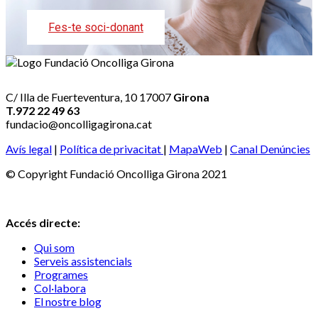
Fes-te soci-donant
C/ Illa de Fuerteventura, 10 17007
Girona
T.972 22 49 63
fundacio@oncolligagirona.cat
Avís legal
|
Política de privacitat
|
MapaWeb
|
Canal Denúncies
© Copyright Fundació Oncolliga Girona 2021
Accés directe:
Qui som
Serveis assistencials
Programes
Col·labora
El nostre blog