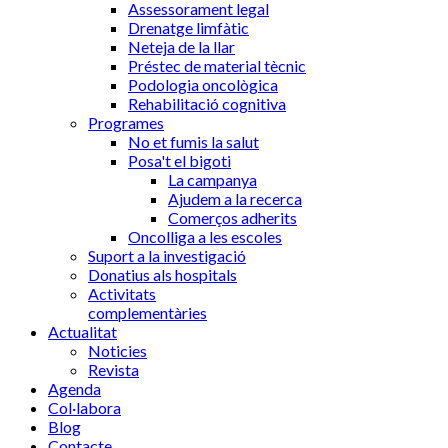
Assessorament legal
Drenatge limfàtic
Neteja de la llar
Préstec de material tècnic
Podologia oncològica
Rehabilitació cognitiva
Programes
No et fumis la salut
Posa't el bigoti
La campanya
Ajudem a la recerca
Comerços adherits
Oncolliga a les escoles
Suport a la investigació
Donatius als hospitals
Activitats
complementàries
Actualitat
Noticies
Revista
Agenda
Col·labora
Blog
Contacte