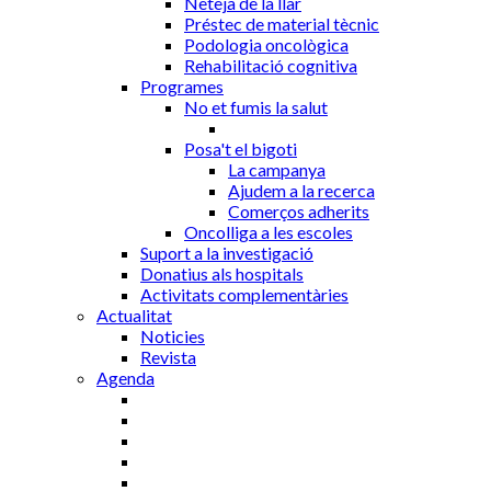
Neteja de la llar
Préstec de material tècnic
Podologia oncològica
Rehabilitació cognitiva
Programes
No et fumis la salut
Posa't el bigoti
La campanya
Ajudem a la recerca
Comerços adherits
Oncolliga a les escoles
Suport a la investigació
Donatius als hospitals
Activitats complementàries
Actualitat
Noticies
Revista
Agenda