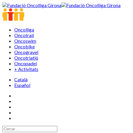
Oncolliga
Oncotrail
Oncoswim
Oncobike
Oncogravel
Oncotriatló
Oncopadel
+ Activitats
Català
Español