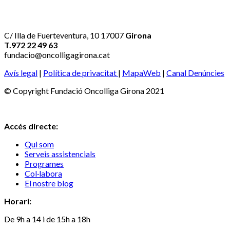
C/ Illa de Fuerteventura, 10 17007
Girona
T.972 22 49 63
fundacio@oncolligagirona.cat
Avís legal
|
Política de privacitat
|
MapaWeb
|
Canal Denúncies
© Copyright Fundació Oncolliga Girona 2021
Accés directe:
Qui som
Serveis assistencials
Programes
Col·labora
El nostre blog
Horari:
De 9h a 14 i de 15h a 18h