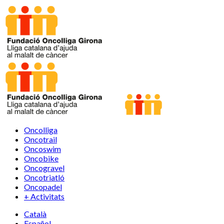
Oncolliga
Oncotrail
Oncoswim
Oncobike
Oncogravel
Oncotriatló
Oncopadel
+ Activitats
Català
Español