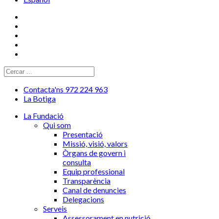
Contacta'ns 972 224 963
La Botiga
La Fundació
Qui som
Presentació
Missió, visió, valors
Òrgans de govern i
consulta
Equip professional
Transparència
Canal de denuncies
Delegacions
Serveis
Assessorament en nutrició