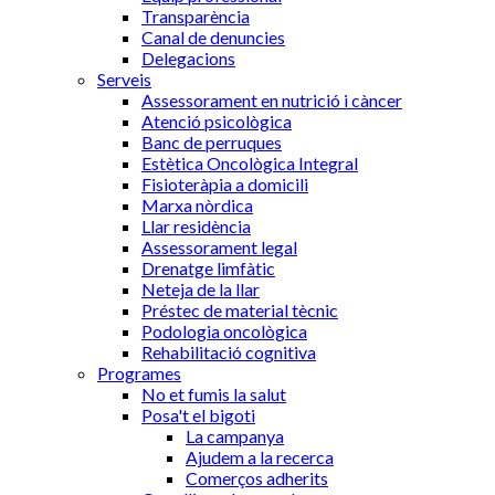
Transparència
Canal de denuncies
Delegacions
Serveis
Assessorament en nutrició i càncer
Atenció psicològica
Banc de perruques
Estètica Oncològica Integral
Fisioteràpia a domicili
Marxa nòrdica
Llar residència
Assessorament legal
Drenatge limfàtic
Neteja de la llar
Préstec de material tècnic
Podologia oncològica
Rehabilitació cognitiva
Programes
No et fumis la salut
Posa't el bigoti
La campanya
Ajudem a la recerca
Comerços adherits