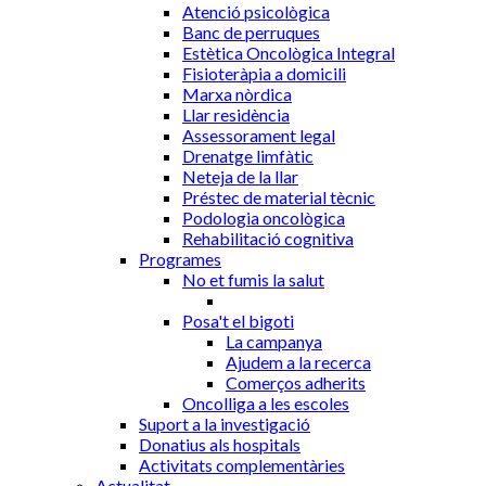
Atenció psicològica
Banc de perruques
Estètica Oncològica Integral
Fisioteràpia a domicili
Marxa nòrdica
Llar residència
Assessorament legal
Drenatge limfàtic
Neteja de la llar
Préstec de material tècnic
Podologia oncològica
Rehabilitació cognitiva
Programes
No et fumis la salut
Posa't el bigoti
La campanya
Ajudem a la recerca
Comerços adherits
Oncolliga a les escoles
Suport a la investigació
Donatius als hospitals
Activitats complementàries
Actualitat