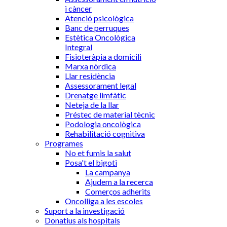
i càncer
Atenció psicològica
Banc de perruques
Estètica Oncològica
Integral
Fisioteràpia a domicili
Marxa nòrdica
Llar residència
Assessorament legal
Drenatge limfàtic
Neteja de la llar
Préstec de material tècnic
Podologia oncològica
Rehabilitació cognitiva
Programes
No et fumis la salut
Posa't el bigoti
La campanya
Ajudem a la recerca
Comerços adherits
Oncolliga a les escoles
Suport a la investigació
Donatius als hospitals