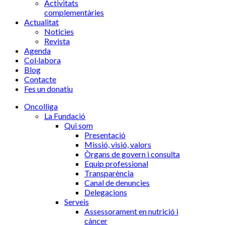
Activitats
complementàries
Actualitat
Noticies
Revista
Agenda
Col·labora
Blog
Contacte
Fes un donatiu
Oncolliga
La Fundació
Qui som
Presentació
Missió, visió, valors
Òrgans de govern i consulta
Equip professional
Transparència
Canal de denuncies
Delegacions
Serveis
Assessorament en nutrició i
càncer