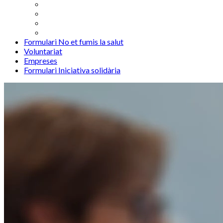
Formulari No et fumis la salut
Voluntariat
Empreses
Formulari Iniciativa solidària