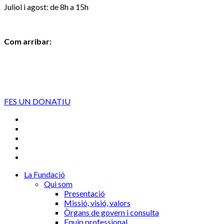
Juliol i agost: de 8h a 15h
Com arribar:
FES UN DONATIU
La Fundació
Qui som
Presentació
Missió, visió, valors
Òrgans de govern i consulta
Equip professional