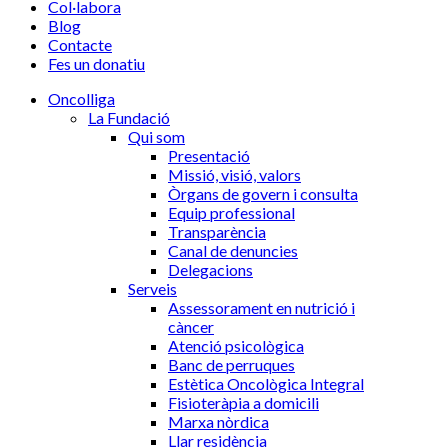
Col·labora
Blog
Contacte
Fes un donatiu
Oncolliga
La Fundació
Qui som
Presentació
Missió, visió, valors
Òrgans de govern i consulta
Equip professional
Transparència
Canal de denuncies
Delegacions
Serveis
Assessorament en nutrició i
càncer
Atenció psicològica
Banc de perruques
Estètica Oncològica Integral
Fisioteràpia a domicili
Marxa nòrdica
Llar residència