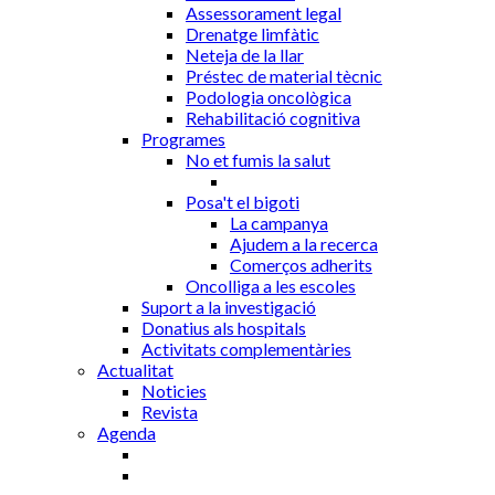
Assessorament legal
Drenatge limfàtic
Neteja de la llar
Préstec de material tècnic
Podologia oncològica
Rehabilitació cognitiva
Programes
No et fumis la salut
Posa't el bigoti
La campanya
Ajudem a la recerca
Comerços adherits
Oncolliga a les escoles
Suport a la investigació
Donatius als hospitals
Activitats complementàries
Actualitat
Noticies
Revista
Agenda