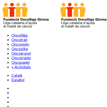
Oncolliga
Oncotrail
Oncoswim
Oncobike
Oncogravel
Oncotriatló
Oncopadel
+ Activitats
Català
Español