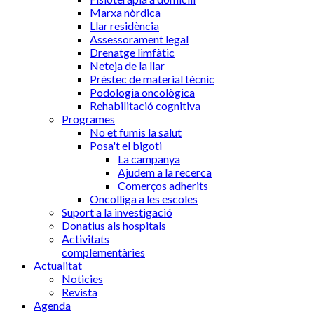
Marxa nòrdica
Llar residència
Assessorament legal
Drenatge limfàtic
Neteja de la llar
Préstec de material tècnic
Podologia oncològica
Rehabilitació cognitiva
Programes
No et fumis la salut
Posa't el bigoti
La campanya
Ajudem a la recerca
Comerços adherits
Oncolliga a les escoles
Suport a la investigació
Donatius als hospitals
Activitats
complementàries
Actualitat
Noticies
Revista
Agenda