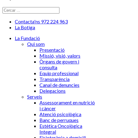
Contacta'ns 972 224 963
La Botiga
La Fundació
Qui som
Presentació
Missió, visió, valors
Òrgans de govern i
consulta
Equip professional
Transparència
Canal de denuncies
Delegacions
Serveis
Assessorament en nutrició
i càncer
Atenció psicològica
Banc de perruques
Estètica Oncològica
Integral
Fisioteràpia a domicili