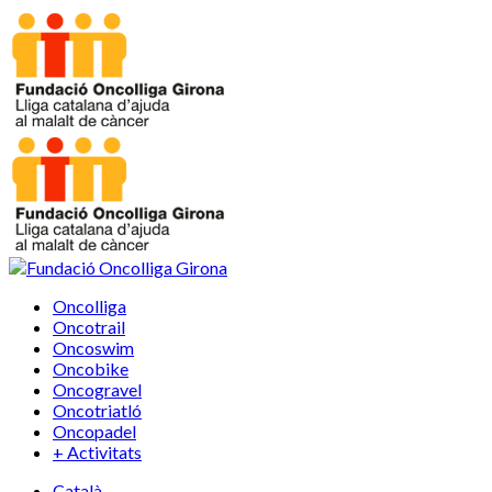
Oncolliga
Oncotrail
Oncoswim
Oncobike
Oncogravel
Oncotriatló
Oncopadel
+ Activitats
Català