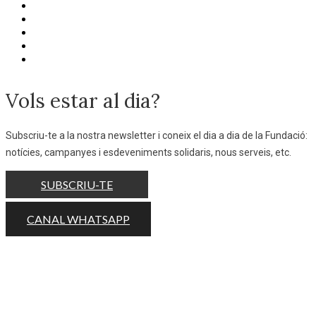
Vols estar al dia?
Subscriu-te a la nostra newsletter i coneix el dia a dia de la Fundació:
notícies, campanyes i esdeveniments solidaris, nous serveis, etc.
SUBSCRIU-TE
CANAL WHATSAPP
Ajuda'ns a ajudar fent la teva aportació
periòdica o puntual.