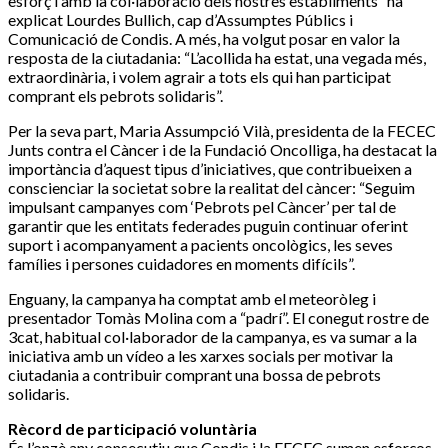
esforç i amb la col·laboració dels nostres establiments” ha
explicat Lourdes Bullich, cap d’Assumptes Públics i
Comunicació de Condis. A més, ha volgut posar en valor la
resposta de la ciutadania: “L’acollida ha estat, una vegada més,
extraordinària, i volem agrair a tots els qui han participat
comprant els pebrots solidaris”.
Per la seva part, Maria Assumpció Vilà, presidenta de la FECEC
Junts contra el Càncer i de la Fundació Oncolliga, ha destacat la
importància d’aquest tipus d’iniciatives, que contribueixen a
conscienciar la societat sobre la realitat del càncer: “Seguim
impulsant campanyes com ‘Pebrots pel Càncer’ per tal de
garantir que les entitats federades puguin continuar oferint
suport i acompanyament a pacients oncològics, les seves
famílies i persones cuidadores en moments difícils”.
Enguany, la campanya ha comptat amb el meteoròleg i
presentador Tomàs Molina com a “padrí”. El conegut rostre de
3cat, habitual col·laborador de la campanya, es va sumar a la
iniciativa amb un vídeo a les xarxes socials per motivar la
ciutadania a contribuir comprant una bossa de pebrots
solidaris.
Rècord de participació voluntària
És l’onzè any consecutiu que Condis i la FECEC sumen esforços