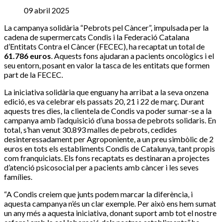
09 abril 2025
La campanya solidària “Pebrots pel Càncer”, impulsada per la
cadena de supermercats Condis i la Federació Catalana
d’Entitats Contra el Càncer (FECEC), ha recaptat un total de
61.786 euros
. Aquests fons ajudaran a pacients oncològics i el
seu entorn, posant en valor la tasca de les entitats que formen
part de la FECEC.
La iniciativa solidària que enguany ha arribat a la seva onzena
edició, es va celebrar els passats 20, 21 i 22 de març. Durant
aquests tres dies, la clientela de Condis va poder sumar-se a la
campanya amb l’adquisició d’una bossa de pebrots solidaris. En
total, s’han venut 30.893 malles de pebrots, cedides
desinteressadament per Agroponiente, a un preu simbòlic de 2
euros en tots els establiments Condis de Catalunya, tant propis
com franquiciats. Els fons recaptats es destinaran a projectes
d’atenció psicosocial per a pacients amb càncer i les seves
famílies.
“A Condis creiem que junts podem marcar la diferència, i
aquesta campanya n’és un clar exemple. Per això ens hem sumat
un any més a aquesta iniciativa, donant suport amb tot el nostre