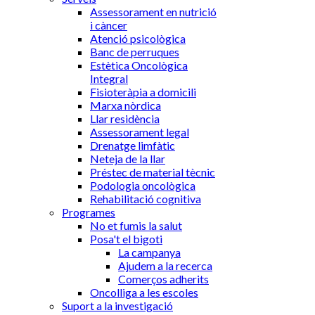
Assessorament en nutrició
i càncer
Atenció psicològica
Banc de perruques
Estètica Oncològica
Integral
Fisioteràpia a domicili
Marxa nòrdica
Llar residència
Assessorament legal
Drenatge limfàtic
Neteja de la llar
Préstec de material tècnic
Podologia oncològica
Rehabilitació cognitiva
Programes
No et fumis la salut
Posa't el bigoti
La campanya
Ajudem a la recerca
Comerços adherits
Oncolliga a les escoles
Suport a la investigació