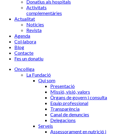
Donatius als hospitals
Activitats
complementàries
Actualitat
Noticies
Revista
Agenda
Col·labora
Blog
Contacte
Fes un donatiu
Oncolliga
La Fundació
Qui som
Presentació
Missió, visió, valors
Òrgans de govern i consulta
Equip professional
Transparència
Canal de denuncies
Delegacions
Serveis
Assessorament en nutrició i