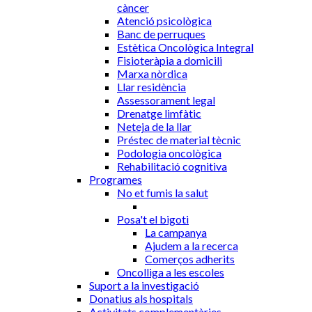
càncer
Atenció psicològica
Banc de perruques
Estètica Oncològica Integral
Fisioteràpia a domicili
Marxa nòrdica
Llar residència
Assessorament legal
Drenatge limfàtic
Neteja de la llar
Préstec de material tècnic
Podologia oncològica
Rehabilitació cognitiva
Programes
No et fumis la salut
Posa't el bigoti
La campanya
Ajudem a la recerca
Comerços adherits
Oncolliga a les escoles
Suport a la investigació
Donatius als hospitals
Activitats complementàries