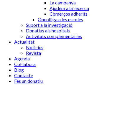
La campanya
Ajudem a la recerca
Comerços adherits
Oncolliga a les escoles
Suport a la investigació
Donatius als hospitals
Activitats complementàries
Actualitat
Noticies
Revista
Agenda
Col·labora
Blog
Contacte
Fes un donatiu