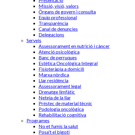
Presentació
Missió, visió, valors
Òrgans de govern i consulta
Equip professional
Transparència
Canal de denuncies
Delegacions
Serveis
Assessorament en nutrició i càncer
Atenció psicològica
Banc de perruques
Estètica Oncològica Integral
Fisioteràpia a domicili
Marxa nòrdica
Llar residència
Assessorament legal
Drenatge limfàtic
Neteja de la llar
Préstec de material tècnic
Podologia oncològica
Rehabilitació cognitiva
Programes
No et fumis la salut
Posa't el bigoti