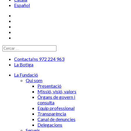
Español
Contacta'ns 972 224 963
La Botiga
La Fundació
Qui som
Presentació
Missió, visió, valors
Òrgans de govern i
consulta
Equip professional
Transparència
Canal de denuncies
Delegacions
Serveis