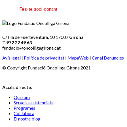
Fes-te soci-donant
C/ Illa de Fuerteventura, 10 17007
Girona
T.972 22 49 63
fundacio@oncolligagirona.cat
Avís legal
|
Política de privacitat
|
MapaWeb
|
Canal Denúncies
© Copyright Fundació Oncolliga Girona 2021
Accés directe:
Qui som
Serveis assistencials
Programes
Col·labora
El nostre blog