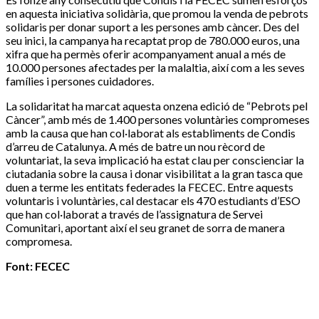
en aquesta iniciativa solidària, que promou la venda de pebrots
solidaris per donar suport a les persones amb càncer. Des del
seu inici, la campanya ha recaptat prop de 780.000 euros, una
xifra que ha permès oferir acompanyament anual a més de
10.000 persones afectades per la malaltia, així com a les seves
famílies i persones cuidadores.
La solidaritat ha marcat aquesta onzena edició de “Pebrots pel
Càncer”, amb més de 1.400 persones voluntàries compromeses
amb la causa que han col·laborat als establiments de Condis
d’arreu de Catalunya. A més de batre un nou rècord de
voluntariat, la seva implicació ha estat clau per conscienciar la
ciutadania sobre la causa i donar visibilitat a la gran tasca que
duen a terme les entitats federades la FECEC. Entre aquests
voluntaris i voluntàries, cal destacar els 470 estudiants d’ESO
que han col·laborat a través de l’assignatura de Servei
Comunitari, aportant així el seu granet de sorra de manera
compromesa.
Font: FECEC