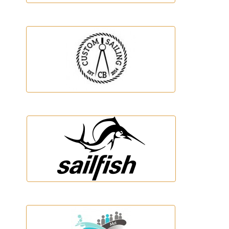
Club nàutic Estartit
Custom Sailing
SailFish