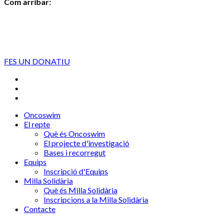
Com arribar:
FES UN DONATIU
Oncoswim
El repte
Què és Oncoswim
El projecte d'investigació
Bases i recorregut
Equips
Inscripció d'Equips
Milla Solidària
Què és Milla Solidària
Inscripcions a la Milla Solidària
Contacte