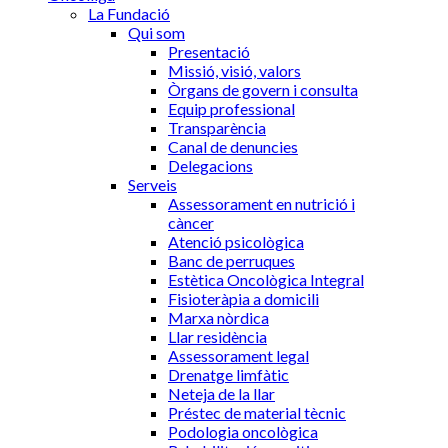
La Fundació
Qui som
Presentació
Missió, visió, valors
Òrgans de govern i consulta
Equip professional
Transparència
Canal de denuncies
Delegacions
Serveis
Assessorament en nutrició i
càncer
Atenció psicològica
Banc de perruques
Estètica Oncològica Integral
Fisioteràpia a domicili
Marxa nòrdica
Llar residència
Assessorament legal
Drenatge limfàtic
Neteja de la llar
Préstec de material tècnic
Podologia oncològica