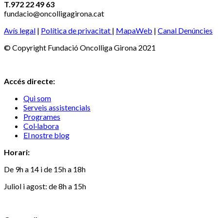
T.972 22 49 63
fundacio@oncolligagirona.cat
Avís legal
|
Política de privacitat
|
MapaWeb
|
Canal Denúncies
© Copyright Fundació Oncolliga Girona 2021
Accés directe:
Qui som
Serveis assistencials
Programes
Col·labora
El nostre blog
Horari:
De 9h a 14 i de 15h a 18h
Juliol i agost: de 8h a 15h