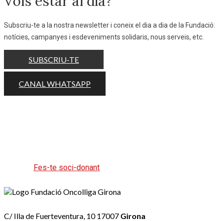
Vols estar al dia?
Subscriu-te a la nostra newsletter i coneix el dia a dia de la Fundació:
notícies, campanyes i esdeveniments solidaris, nous serveis, etc.
SUBSCRIU-TE
CANAL WHATSAPP
Ajuda'ns a ajudar fent la teva aportació
periòdica o puntual.
Fes-te soci-donant
C/ Illa de Fuerteventura, 10 17007
Girona