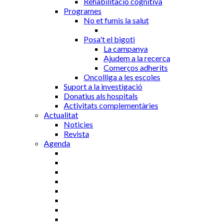
Rehabilitació cognitiva
Programes
No et fumis la salut
Posa't el bigoti
La campanya
Ajudem a la recerca
Comerços adherits
Oncolliga a les escoles
Suport a la investigació
Donatius als hospitals
Activitats complementàries
Actualitat
Noticies
Revista
Agenda