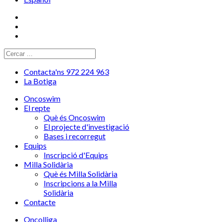
Contacta'ns 972 224 963
La Botiga
Oncoswim
El repte
Què és Oncoswim
El projecte d'investigació
Bases i recorregut
Equips
Inscripció d'Equips
Milla Solidària
Què és Milla Solidària
Inscripcions a la Milla
Solidària
Contacte
Oncolliga