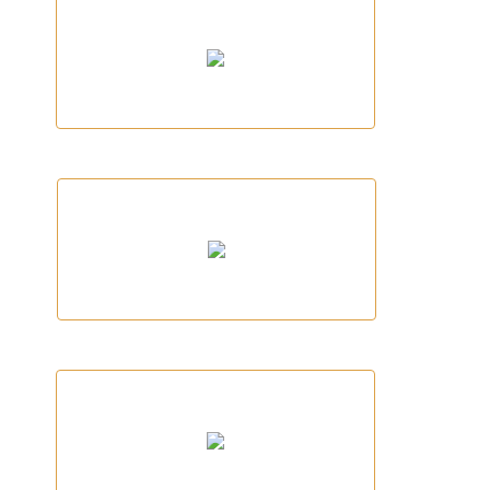
Man-Ki-Band
Botiga de Sant Tomàs