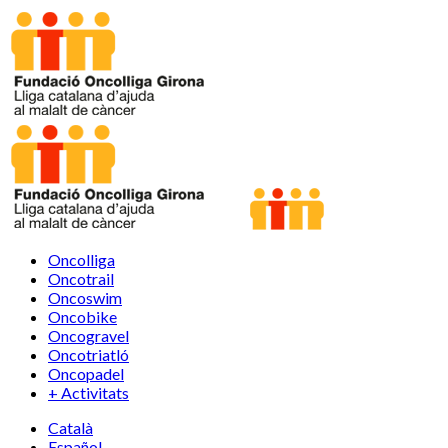
Oncolliga
Oncotrail
Oncoswim
Oncobike
Oncogravel
Oncotriatló
Oncopadel
+ Activitats
Català
Español