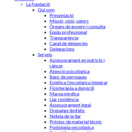
La Fundació
Qui som
Presentació
Missió, visió, valors
Òrgans de govern i consulta
Equip professional
Transparència
Canal de denuncies
Delegacions
Serveis
Assessorament en nutrició i
càncer
Atenció psicològica
Banc de perruques
Estètica Oncològica Integral
Fisioteràpia a domicili
Marxa nòrdica
Llar residència
Assessorament legal
Drenatge limfàtic
Neteja de la llar
Préstec de material tècnic
Podologia oncològica