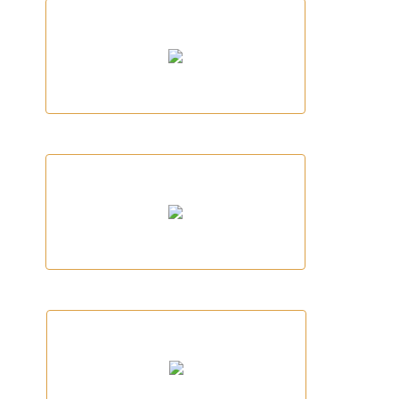
LA FRATERNAL
Blau Caiac Llafranc