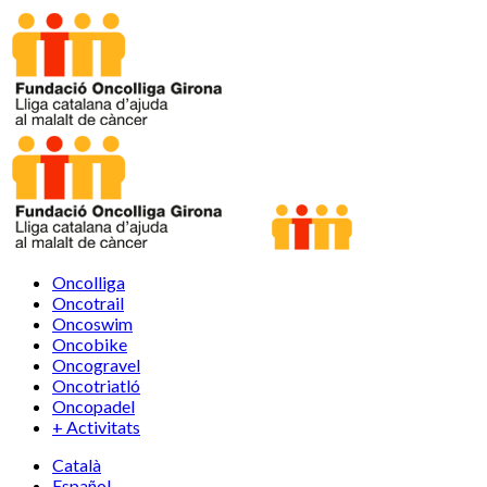
Oncolliga
Oncotrail
Oncoswim
Oncobike
Oncogravel
Oncotriatló
Oncopadel
+ Activitats
Català
Español