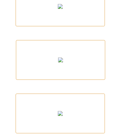
AUTOCARS ROCA
tracktherace