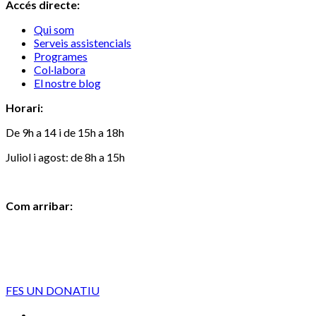
Accés directe:
Qui som
Serveis assistencials
Programes
Col·labora
El nostre blog
Horari:
De 9h a 14 i de 15h a 18h
Juliol i agost: de 8h a 15h
Com arribar:
FES UN DONATIU