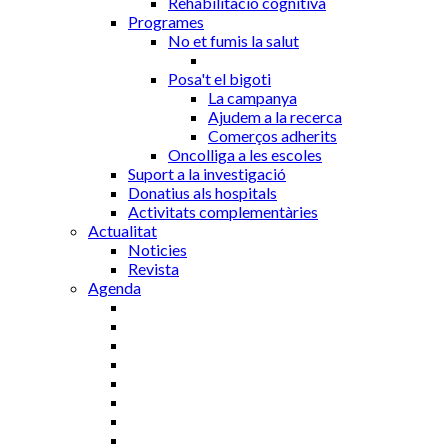
Rehabilitació cognitiva
Programes
No et fumis la salut
Posa't el bigoti
La campanya
Ajudem a la recerca
Comerços adherits
Oncolliga a les escoles
Suport a la investigació
Donatius als hospitals
Activitats complementàries
Actualitat
Noticies
Revista
Agenda