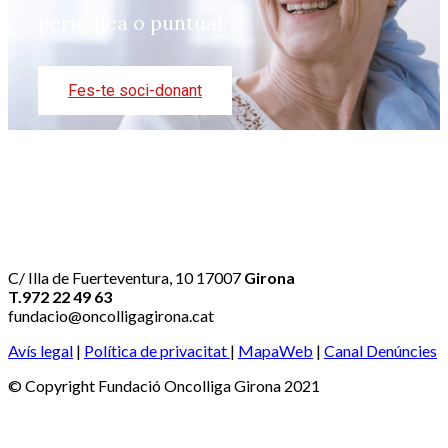
periòdica o puntual.
Fes-te soci-donant
C/ Illa de Fuerteventura, 10 17007
Girona
T.972 22 49 63
fundacio@oncolligagirona.cat
Avís legal
|
Política de privacitat
|
MapaWeb
|
Canal Denúncies
© Copyright Fundació Oncolliga Girona 2021