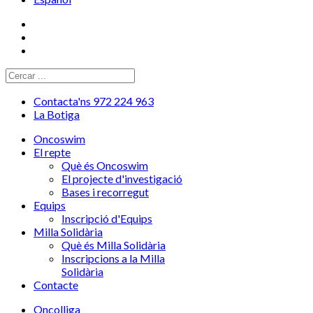
Contacta'ns 972 224 963
La Botiga
Oncoswim
El repte
Què és Oncoswim
El projecte d'investigació
Bases i recorregut
Equips
Inscripció d'Equips
Milla Solidària
Què és Milla Solidària
Inscripcions a la Milla
Solidària
Contacte
Oncolliga