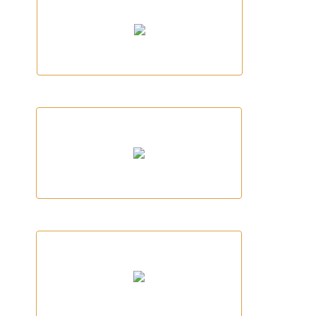
SailFish
Maritimes Met