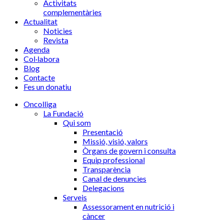
Activitats
complementàries
Actualitat
Noticies
Revista
Agenda
Col·labora
Blog
Contacte
Fes un donatiu
Oncolliga
La Fundació
Qui som
Presentació
Missió, visió, valors
Òrgans de govern i consulta
Equip professional
Transparència
Canal de denuncies
Delegacions
Serveis
Assessorament en nutrició i
càncer