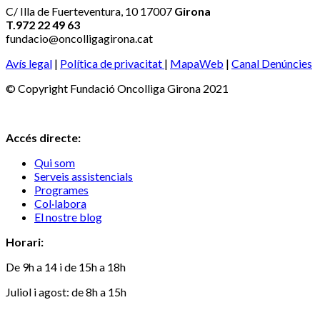
C/ Illa de Fuerteventura, 10 17007
Girona
T.972 22 49 63
fundacio@oncolligagirona.cat
Avís legal
|
Política de privacitat
|
MapaWeb
|
Canal Denúncies
© Copyright Fundació Oncolliga Girona 2021
Accés directe:
Qui som
Serveis assistencials
Programes
Col·labora
El nostre blog
Horari:
De 9h a 14 i de 15h a 18h
Juliol i agost: de 8h a 15h