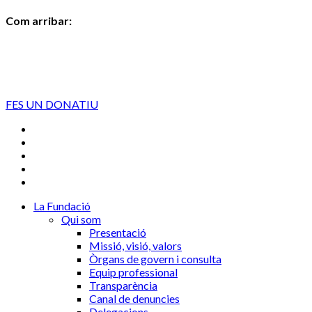
Com arribar:
FES UN DONATIU
La Fundació
Qui som
Presentació
Missió, visió, valors
Òrgans de govern i consulta
Equip professional
Transparència
Canal de denuncies
Delegacions