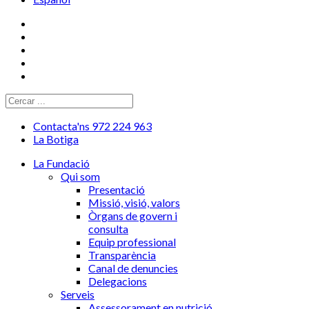
Contacta'ns 972 224 963
La Botiga
La Fundació
Qui som
Presentació
Missió, visió, valors
Òrgans de govern i
consulta
Equip professional
Transparència
Canal de denuncies
Delegacions
Serveis
Assessorament en nutrició