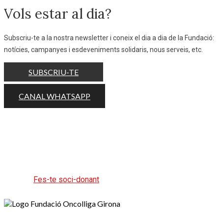
Vols estar al dia?
Subscriu-te a la nostra newsletter i coneix el dia a dia de la Fundació:
notícies, campanyes i esdeveniments solidaris, nous serveis, etc.
SUBSCRIU-TE
CANAL WHATSAPP
Ajuda'ns a ajudar fent la teva aportació
periòdica o puntual.
Fes-te soci-donant