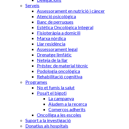
Serveis
Assessorament en nutrició i càncer
Atenció psicològica
Banc de perruques
Estètica Oncològica Integral
Fisioteràpia a domicili
Marxa nòrdica
Llar residència
Assessorament legal
Drenatge limfàtic
Neteja de la llar
Préstec de material tècnic
Podologia oncològica
Rehabilitació cognitiva
Programes
No et fumis la salut
Posa't el bigoti
La campanya
Ajudem a la recerca
Comerços adherits
Oncolliga a les escoles
Suport a la investigació
Donatius als hospitals