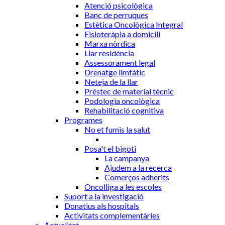
Atenció psicològica
Banc de perruques
Estètica Oncològica Integral
Fisioteràpia a domicili
Marxa nòrdica
Llar residència
Assessorament legal
Drenatge limfàtic
Neteja de la llar
Préstec de material tècnic
Podologia oncològica
Rehabilitació cognitiva
Programes
No et fumis la salut
Posa't el bigoti
La campanya
Ajudem a la recerca
Comerços adherits
Oncolliga a les escoles
Suport a la investigació
Donatius als hospitals
Activitats complementàries
Actualitat