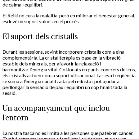
de calma i equilibri.
El Reiki no cura la malaltia, però en millorar el benestar general,
esdevé un suport valuós en el procés.
El suport dels cristalls
Durant les sessions, sovint incorporem cristalls com a eina
complementària. La cristallteràpia es basa en la vibració
estable dels minerals, per afavorir la relaxació i
harmonitzar l’energia vital. Col·locats en punts concrets del cos,
els cristalls actuen com a suport vibracional. La seva freqüència
se suma a l’energia canalitzada pel reikista i pot ajudar a
perllongar la sensació de pau i equilibri un cop finalitzada la
sessió.
Un acompanyament que inclou
l’entorn
La nostra tasca no es limita a les persones que pateixen càncer.
També estenem les mans a familiars i cuidadors, que sovint