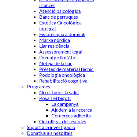
i càncer
Atenció psicològica
Banc de perruques
Estètica Oncològica
Integral
Fisioteràpia a domicili
Marxa nòrdica
Llar residència
Assessorament legal
Drenatge limfàtic
Neteja de la llar
Préstec de material tècnic
Podologia oncològica
Rehabilitació cognitiva
Programes
No et fumis la salut
Posa't el bigoti
La campanya
Ajudem a la recerca
Comerços adherits
Oncolliga a les escoles
Suport a la investigació
Donatius als hospitals