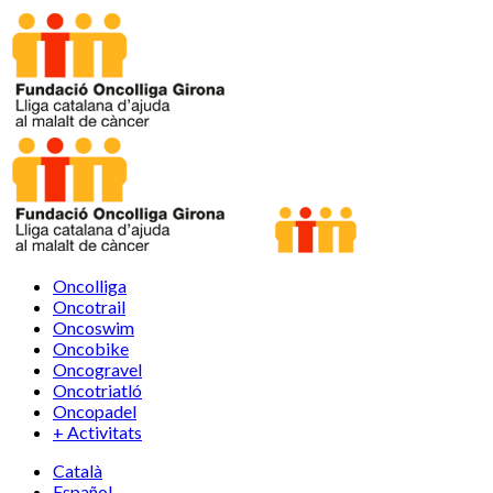
Oncolliga
Oncotrail
Oncoswim
Oncobike
Oncogravel
Oncotriatló
Oncopadel
+ Activitats
Català
Español