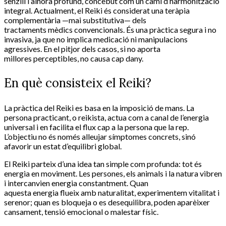
senzill i alhora profund, concebut com un camí d’harmonització
integral. Actualment, el Reiki és considerat una teràpia
complementària —mai substitutiva— dels
tractaments mèdics convencionals. És una pràctica segura i no
invasiva, ja que no implica medicació ni manipulacions
agressives. En el pitjor dels casos, si no aporta
millores perceptibles, no causa cap dany.
En què consisteix el Reiki?
La pràctica del Reiki es basa en la imposició de mans. La
persona practicant, o reikista, actua com a canal de l’energia
universal i en facilita el flux cap a la persona que la rep.
L’objectiu no és només alleujar símptomes concrets, sinó
afavorir un estat d’equilibri global.
El Reiki parteix d’una idea tan simple com profunda: tot és
energia en moviment. Les persones, els animals i la natura vibren
i intercanvien energia constantment. Quan
aquesta energia flueix amb naturalitat, experimentem vitalitat i
serenor; quan es bloqueja o es desequilibra, poden aparèixer
cansament, tensió emocional o malestar físic.