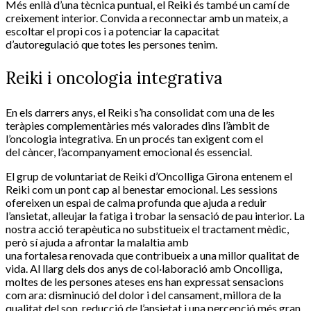
Més enllà d’una tècnica puntual, el Reiki és també un camí de
creixement interior. Convida a reconnectar amb un mateix, a
escoltar el propi cos i a potenciar la capacitat
d’autoregulació que totes les persones tenim.
Reiki i oncologia integrativa
En els darrers anys, el Reiki s’ha consolidat com una de les
teràpies complementàries més valorades dins l’àmbit de
l’oncologia integrativa. En un procés tan exigent com el
del càncer, l’acompanyament emocional és essencial.
El grup de voluntariat de Reiki d’Oncolliga Girona entenem el
Reiki com un pont cap al benestar emocional. Les sessions
ofereixen un espai de calma profunda que ajuda a reduir
l’ansietat, alleujar la fatiga i trobar la sensació de pau interior. La
nostra acció terapèutica no substitueix el tractament mèdic,
però sí ajuda a afrontar la malaltia amb
una fortalesa renovada que contribueix a una millor qualitat de
vida. Al llarg dels dos anys de col·laboració amb Oncolliga,
moltes de les persones ateses ens han expressat sensacions
com ara: disminució del dolor i del cansament, millora de la
qualitat del son, reducció de l’ansietat i una percepció més gran