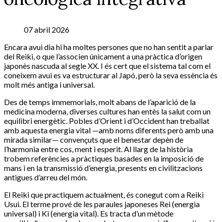
07 abril 2026
Encara avui dia hi ha moltes persones que no han sentit a parlar
del Reiki, o que l’associen únicament a una pràctica d’origen
japonès nascuda al segle XX. I és cert que el sistema tal com el
coneixem avui es va estructurar al Japó, però la seva essència és
molt més antiga i universal.
Des de temps immemorials, molt abans de l’aparició de la
medicina moderna, diverses cultures han entès la salut com un
equilibri energètic. Pobles d’Orient i d’Occident han treballat
amb aquesta energia vital —amb noms diferents però amb una
mirada similar— convençuts que el benestar depèn de
l’harmonia entre cos, ment i esperit. Al llarg de la història
trobem referències a pràctiques basades en la imposició de
mans i en la transmissió d’energia, presents en civilitzacions
antigues d’arreu del món.
El Reiki que practiquem actualment, és conegut com a Reiki
Usui. El terme prové de les paraules japoneses Rei (energia
universal) i Ki (energia vital). Es tracta d’un mètode