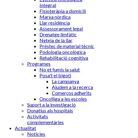
Integral
Fisioteràpia a domicili
Marxa nòrdica
Llar residència
Assessorament legal
Drenatge limfàtic
Neteja de la llar
Préstec de material tècnic
Podologia oncològica
Rehabilitació cognitiva
Programes
No et fumis la salut
Posa't el bigoti
La campanya
Ajudem a la recerca
Comerços adherits
Oncolliga a les escoles
Suport a la investigació
Donatius als hospitals
Activitats
complementàries
Actualitat
Noticies