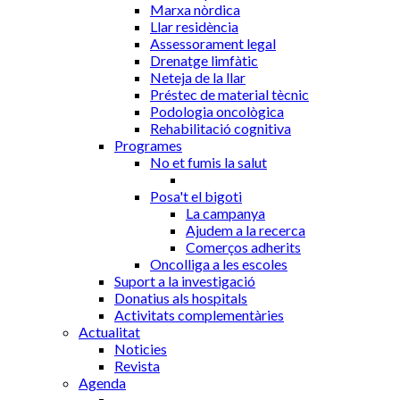
Marxa nòrdica
Llar residència
Assessorament legal
Drenatge limfàtic
Neteja de la llar
Préstec de material tècnic
Podologia oncològica
Rehabilitació cognitiva
Programes
No et fumis la salut
Posa't el bigoti
La campanya
Ajudem a la recerca
Comerços adherits
Oncolliga a les escoles
Suport a la investigació
Donatius als hospitals
Activitats complementàries
Actualitat
Noticies
Revista
Agenda