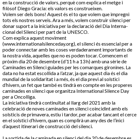
en la construcció de valors, perquè com explica el metge i
filòsof Diego Gracia: els valors es construeixen.
Volem ser dels bons! Aquest és el to que volem que impregni
tots els nostres serveis. Ara a més, volem construir silenci per
donar suport a la iniciativa per la declaració del Dia Interna-
cional del Silenci per part de la UNESCO.
Com explica aquest moviment
(www.internationalsilenceday.org), el silenci és essencial per a
poder connectar amb les coses verdaderament importants de
la nostra vida, aquelles que no es poden tocar. Comencem el
pròxim dia 20 de desembre (d’11 h a 13 h) amb una sèrie de
Caminades en Silenci guiades per les comarques gironines. La
data no ha estat escollida a l’atzar, ja que aquest dia és el dia
mundial de la solidaritat i a més, és el dia previ al solstici
d’hivern, un fet que també es tindrà en compte en les properes
caminades en silenci que organitza International Silence Day
per a Oncolliga.
La iniciativa tindrà continuïtat al llarg del 2021 amb la
celebració de noves caminades en silenci coincidint amb els
solsticis de primavera, estiu i tardor, per acabar tancant el cerce
en el solstici d’hivern, quan es complirà un any des de l’inici
d’aquest itinerari de construcció del silenci.
La sortida de la caminada en silenci del dia 20 de desembre es