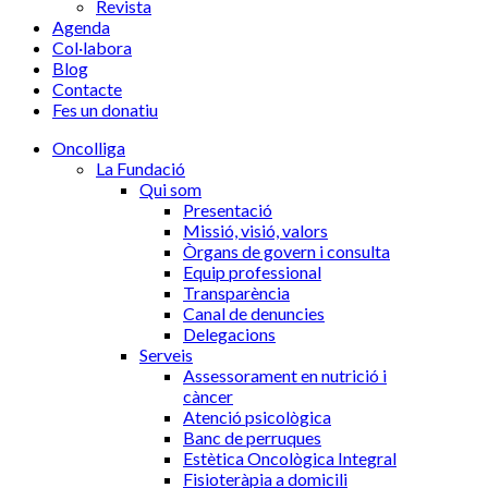
Revista
Agenda
Col·labora
Blog
Contacte
Fes un donatiu
Oncolliga
La Fundació
Qui som
Presentació
Missió, visió, valors
Òrgans de govern i consulta
Equip professional
Transparència
Canal de denuncies
Delegacions
Serveis
Assessorament en nutrició i
càncer
Atenció psicològica
Banc de perruques
Estètica Oncològica Integral
Fisioteràpia a domicili