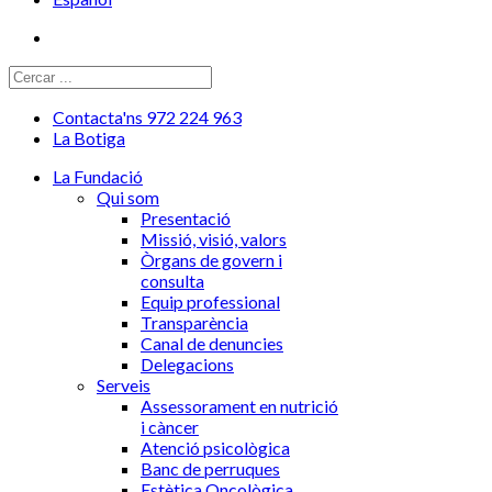
Contacta'ns 972 224 963
La Botiga
La Fundació
Qui som
Presentació
Missió, visió, valors
Òrgans de govern i
consulta
Equip professional
Transparència
Canal de denuncies
Delegacions
Serveis
Assessorament en nutrició
i càncer
Atenció psicològica
Banc de perruques
Estètica Oncològica