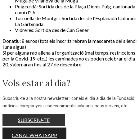
Muga de Vilanova de la Muga
Puigcerdà: Sortida des de la Plaça Dionís Puig, cantonada
camí d'Ur
Torroella de Montgrí: Sortida des de l'Esplanada Colonies
La Garbinada
Vidreres: Sortida des de Can Gener
Donatiu: 8 euros (tots els inscrits rebran la mascareta del silenci
i una aigua)
Si per alguna raó aliena a l’organització (mal temps, restriccions
per la Covid-19, etc..) les caminades no es poden celebrar el dia
20, s’ajornaran fins al 27 de desembre.
Vols estar al dia?
Subscriu-te a la nostra newsletter i coneix el dia a dia de la Fundació:
notícies, campanyes i esdeveniments solidaris, nous serveis, etc.
SUBSCRIU-TE
CANAL WHATSAPP