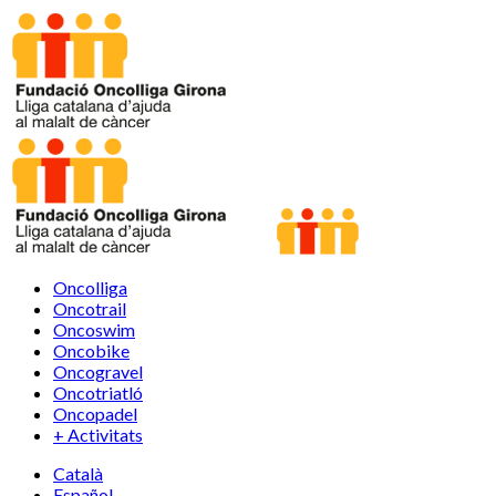
Oncolliga
Oncotrail
Oncoswim
Oncobike
Oncogravel
Oncotriatló
Oncopadel
+ Activitats
Català
Español