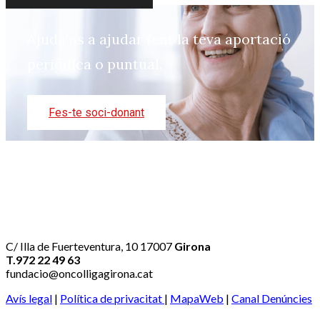
Ajuda'ns a ajudar fent la teva aportació
periòdica o puntual.
Fes-te soci-donant
C/ Illa de Fuerteventura, 10 17007
Girona
T.972 22 49 63
fundacio@oncolligagirona.cat
Avís legal
|
Política de privacitat
|
MapaWeb
|
Canal Denúncies