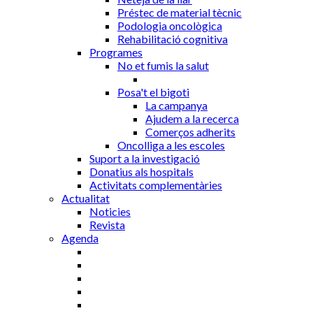
Préstec de material tècnic
Podologia oncològica
Rehabilitació cognitiva
Programes
No et fumis la salut
Posa't el bigoti
La campanya
Ajudem a la recerca
Comerços adherits
Oncolliga a les escoles
Suport a la investigació
Donatius als hospitals
Activitats complementàries
Actualitat
Noticies
Revista
Agenda