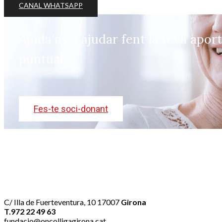
CANAL WHATSAPP
Ajuda'ns a ajudar fent la teva apor
puntual.
Fes-te soci-donant
C/ Illa de Fuerteventura, 10 17007
Girona
T.972 22 49 63
fundacio@oncolligagirona.cat