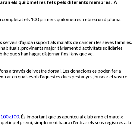
umaran els quilòmetres fets pels diferents membres. A
iu completat els 100 primers quilometres, rebreu un diploma
rveis d’ajuda i suport als malalts de càncer i les seves famílies.
 habituals, provinents majoritàriament d'activitats solidàries
ke que s’han hagut d’ajornar fins l’any que ve.
ns a través del vostre dorsal. Les donacions es poden fer a
entrar en qualsevol d'aquestes dues pestanyes, buscar el vostre
o100x100
. És important que us apunteu al club amb el mateix
petir pel premi, simplement haurà d'entrar els seus registres a la