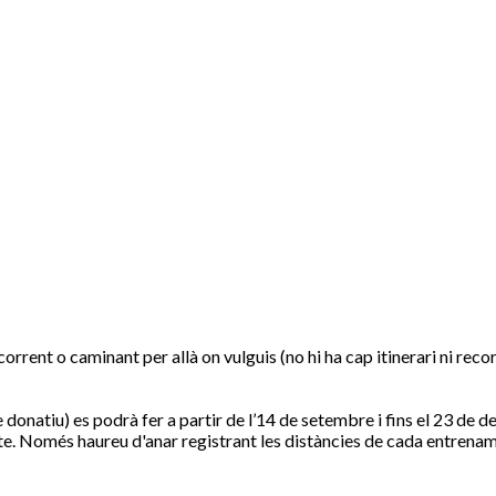
rent o caminant per allà on vulguis (no hi ha cap itinerari ni reco
donatiu) es podrà fer a partir de l’14 de setembre i fins el 23 de d
te. Només haureu d'anar registrant les distàncies de cada entrename