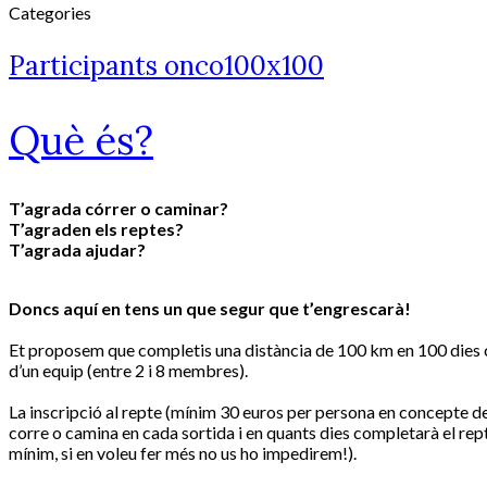
Categories
Participants onco100x100
Què és?
T’agrada córrer o caminar?
T’agraden els reptes?
T
’agrada ajudar?
Doncs aquí en tens un que segur que t’engrescarà!
Et proposem que completis una distància de 100 km en 100 dies cor
d’un equip (entre 2 i 8 membres).
La inscripció al repte (mínim 30 euros per persona en concepte de 
corre o camina en cada sortida i en quants dies completarà el rep
mínim, si en voleu fer més no us ho impedirem!).