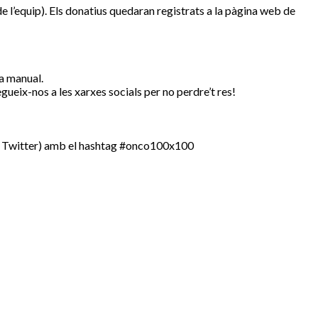
e l’equip). Els donatius quedaran registrats a la pàgina web de
ra manual.
ueix-nos a les xarxes socials per no perdre’t res!
am i Twitter) amb el hashtag #onco100x100