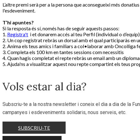
L’altre premi serà per a la persona que aconsegueixi més donatius 
l'esdeveniment.
T’hi apuntes?
Si la resposta és sí, només has de seguir aquests passos:
1.
Registra't
i et donarem accés al teu Perfil (individual o d’equip)
2. Un cop registrat rebràs un dorsal amb el qual participaràs en u
2. Anima els teus amics i familiars a col•laborar amb Oncolliga fen
3. Completa els 100 km en tantes sessions com necessitis
4. Quan hagis completat el repte rebràs un email amb un diploma
5. Ajuda'ns a visualitzar aquest nou repte compartint els teus p
Vols estar al dia?
Subscriu-te a la nostra newsletter i coneix el dia a dia de la Fun
campanyes i esdeveniments solidaris, nous serveis, etc.
SUBSCRIU-TE