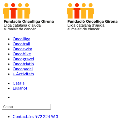
Oncolliga
Oncotrail
Oncoswim
Oncobike
Oncogravel
Oncotriatló
Oncopadel
+ Activitats
Català
Español
Contacta'ns 972 224 963