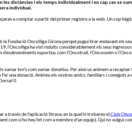
n les distàncies i els temps individualment i en cap cas se s
nera individual.
nçaran a comptar a partir del primer registre a la web. Un cop hàg
a Fundació Oncolliga Girona perquè pugui tirar endavant els seus se
d-19, l’Oncolliga ha vist reduïts considerablement els seus ingressos
om d’esdeveniments esportius com l’Oncotrail, l’Oncoswim o l’Oncobi
s sumar km's com sumar donatius. Per això us animem a recaptar fo
Fer una donació. Animeu els vostres amics, familiars i coneguts a 
Dorsal 0.
 a través de l'aplicació Strava, en la qual hi trobareu el
Club Onc
lment com si ho heu fet com a membre d'un equip). Qui no vulgui com