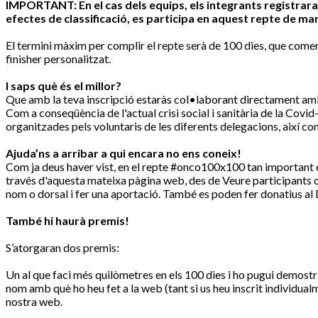
IMPORTANT: En el cas dels equips, els integrants registrara
efectes de classificació, es participa en aquest repte de ma
El termini màxim per complir el repte serà de 100 dies, que come
finisher personalitzat.
I saps què és el millor?
Que amb la teva inscripció estaràs col•laborant directament amb l
Com a conseqüència de l'actual crisi social i sanitària de la Covi
organitzades pels voluntaris de les diferents delegacions, així c
Ajuda’ns a arribar a qui encara no ens coneix!
Com ja deus haver vist, en el repte #onco100x100 tan important é
través d'aquesta mateixa pàgina web, des de Veure participants o 
nom o dorsal i fer una aportació. També es poden fer donatius al 
També hi haurà premis!
S’atorgaran dos premis:
Un al que faci més quilòmetres en els 100 dies i ho pugui demostrar
nom amb què ho heu fet a la web (tant si us heu inscrit individua
nostra web.