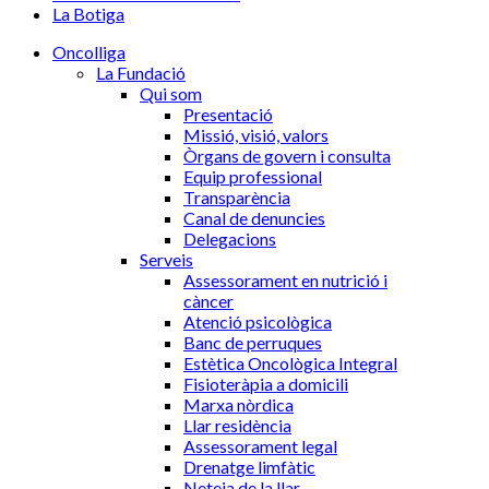
La Botiga
Oncolliga
La Fundació
Qui som
Presentació
Missió, visió, valors
Òrgans de govern i consulta
Equip professional
Transparència
Canal de denuncies
Delegacions
Serveis
Assessorament en nutrició i
càncer
Atenció psicològica
Banc de perruques
Estètica Oncològica Integral
Fisioteràpia a domicili
Marxa nòrdica
Llar residència
Assessorament legal
Drenatge limfàtic
Neteja de la llar