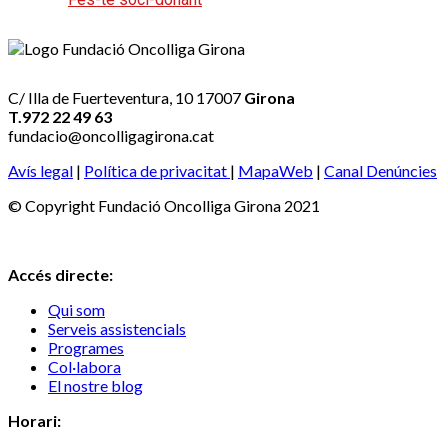
C/ Illa de Fuerteventura, 10 17007
Girona
T.972 22 49 63
fundacio@oncolligagirona.cat
Avís legal
|
Política de privacitat
|
MapaWeb
|
Canal Denúncies
© Copyright Fundació Oncolliga Girona 2021
Accés directe:
Qui som
Serveis assistencials
Programes
Col·labora
El nostre blog
Horari: