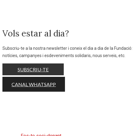
Vols estar al dia?
Subscriu-te a la nostra newsletter i coneix el dia a dia de la Fundació:
notícies, campanyes i esdeveniments solidaris, nous serveis, etc.
SUBSCRIU-TE
CANAL WHATSAPP
Ajuda'ns a ajudar fent la teva aportació
periòdica o puntual.
Fes-te soci-donant