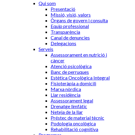
Qui som
Presentació
Missió, visió, valors
Òrgans de govern i consulta
Equip professional
Transparència
Canal de denuncies
Delegacions
Serveis
Assessorament en nutrició i
càncer
Atenció psicològica
Banc de perruques
Estètica Oncològica Integral
Fisioteràpia a domicili
Marxa nòrdica
Llar residència
Assessorament legal
Drenatge limfàtic
Neteja de la llar
Préstec de material tècnic
Podologia oncològica
Rehabilitació cognitiva
Programes