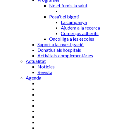
No et fumis la salut
Posa't el bigoti
La campanya
Ajudem a la recerca
Comerços adherits
Oncolliga a les escoles
Suport a la investigació
Donatius als hospitals
Activitats complementàries
Actualitat
Noticies
Revista
Agenda