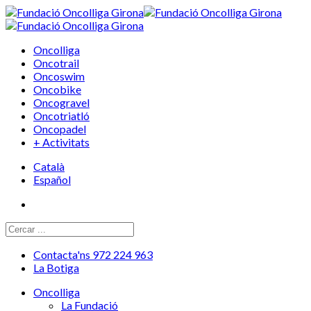
Oncolliga
Oncotrail
Oncoswim
Oncobike
Oncogravel
Oncotriatló
Oncopadel
+ Activitats
Català
Español
Contacta'ns 972 224 963
La Botiga
Oncolliga
La Fundació