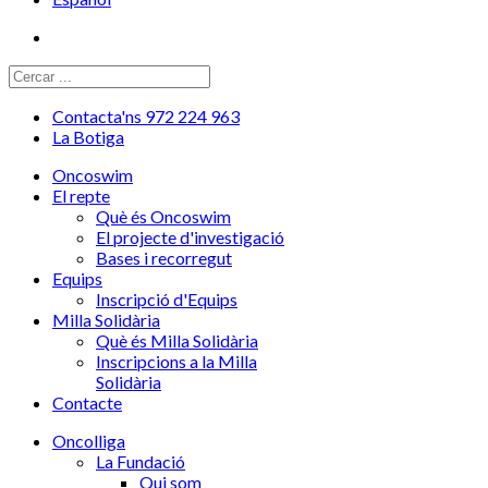
Contacta'ns 972 224 963
La Botiga
Oncoswim
El repte
Què és Oncoswim
El projecte d'investigació
Bases i recorregut
Equips
Inscripció d'Equips
Milla Solidària
Què és Milla Solidària
Inscripcions a la Milla
Solidària
Contacte
Oncolliga
La Fundació
Qui som