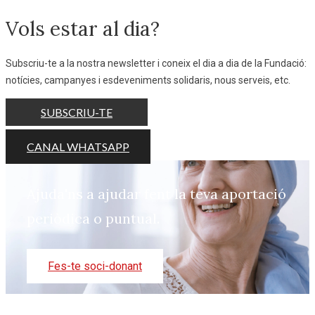
Vols estar al dia?
Subscriu-te a la nostra newsletter i coneix el dia a dia de la Fundació:
notícies, campanyes i esdeveniments solidaris, nous serveis, etc.
SUBSCRIU-TE
CANAL WHATSAPP
Ajuda'ns a ajudar fent la teva aportació
periòdica o puntual.
Fes-te soci-donant