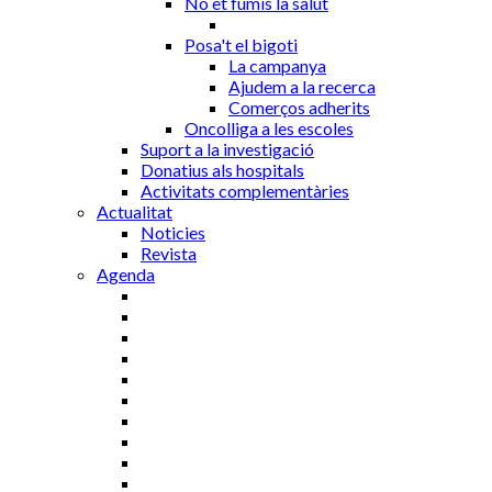
No et fumis la salut
Posa't el bigoti
La campanya
Ajudem a la recerca
Comerços adherits
Oncolliga a les escoles
Suport a la investigació
Donatius als hospitals
Activitats complementàries
Actualitat
Noticies
Revista
Agenda