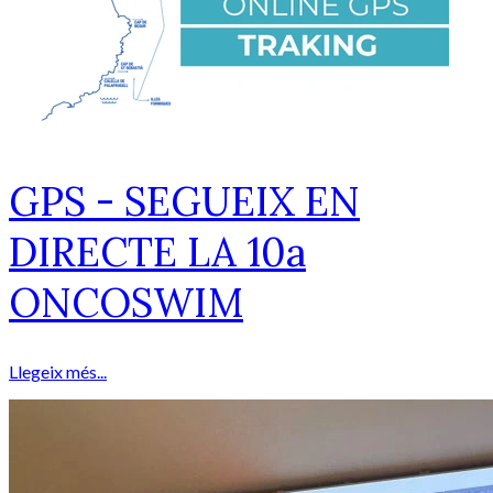
GPS - SEGUEIX EN
DIRECTE LA 10a
ONCOSWIM
Llegeix més...