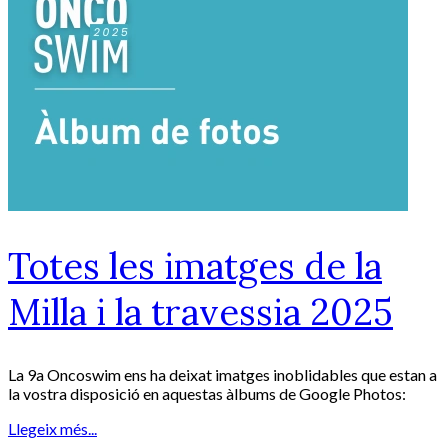
Totes les imatges de la
Milla i la travessia 2025
La 9a Oncoswim ens ha deixat imatges inoblidables que estan a
la vostra disposició en aquestas àlbums de Google Photos:
Llegeix més...