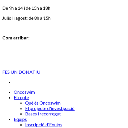
De 9h a 14 i de 15h a 18h
Juliol i agost: de 8h a 15h
Com arribar:
FES UN DONATIU
Oncoswim
El repte
Què és Oncoswim
El projecte d'investigació
Bases i recorregut
Equips
Inscripció d'Equips