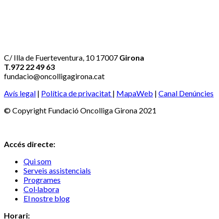
C/ Illa de Fuerteventura, 10 17007
Girona
T.972 22 49 63
fundacio@oncolligagirona.cat
Avís legal
|
Política de privacitat
|
MapaWeb
|
Canal Denúncies
© Copyright Fundació Oncolliga Girona 2021
Accés directe:
Qui som
Serveis assistencials
Programes
Col·labora
El nostre blog
Horari: