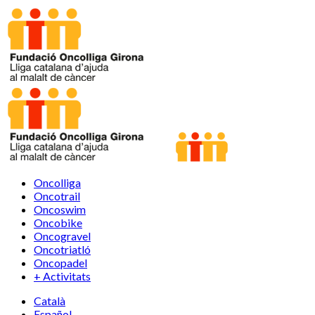
Oncolliga
Oncotrail
Oncoswim
Oncobike
Oncogravel
Oncotriatló
Oncopadel
+ Activitats
Català
Español