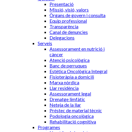
Presentació
Missió, visió, valors
Òrgans de govern i consulta
Equip professional
Transparència
Canal de denuncies
Delegacions
Serveis
Assessorament en nutrició i
càncer
Atenció psicològica
Banc de perruques
Estètica Oncològica Integral
Fisioteràpia a domicili
Marxa nòrdica
Llar residència
Assessorament legal
Drenatge limfàtic
Neteja de la llar
Préstec de material tècnic
Podologia oncològica
Rehabilitació cognitiva
Programes