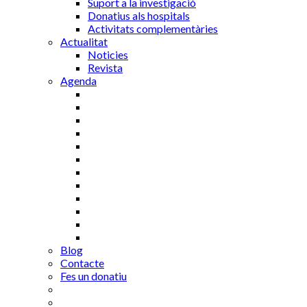
Suport a la investigació
Donatius als hospitals
Activitats complementàries
Actualitat
Noticies
Revista
Agenda
Blog
Contacte
Fes un donatiu