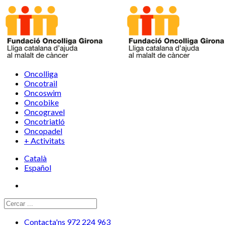
Oncolliga
Oncotrail
Oncoswim
Oncobike
Oncogravel
Oncotriatló
Oncopadel
+ Activitats
Català
Español
Contacta'ns 972 224 963