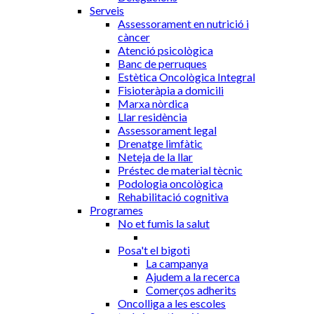
Serveis
Assessorament en nutrició i
càncer
Atenció psicològica
Banc de perruques
Estètica Oncològica Integral
Fisioteràpia a domicili
Marxa nòrdica
Llar residència
Assessorament legal
Drenatge limfàtic
Neteja de la llar
Préstec de material tècnic
Podologia oncològica
Rehabilitació cognitiva
Programes
No et fumis la salut
Posa't el bigoti
La campanya
Ajudem a la recerca
Comerços adherits
Oncolliga a les escoles