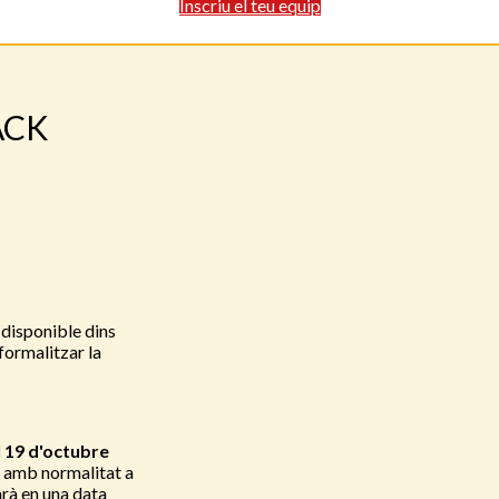
Inscriu el teu equip
ACK
 disponible dins
formalitzar la
l 19 d'octubre
r amb normalitat a
arà en una data