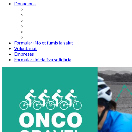
Donacions
Formulari No et fumis la salut
Voluntariat
Empreses
Formulari Iniciativa solidària