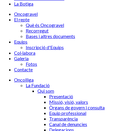
La Botiga
Oncogravel
El repte
Què és Oncogravel
Recorregut
Bases i altres documents
Equips
Inscripció d'Equips
Col·labora
Galeria
Fotos
Contacte
Oncolliga
La Fundació
Qui som
Presentació
Missió, visió, valors
Òrgans de govern i consulta
Equip professional
Transparència
Canal de denuncies
Delegacions