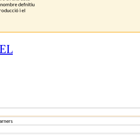
l nombre defnitiu
roducció i el
EL
arners