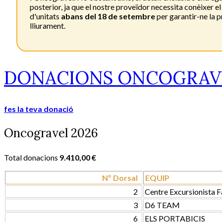
posterior, ja que el nostre proveïdor necessita conèixer e
d'unitats
abans del 18 de setembre
per garantir-ne la p
lliurament.
DONACIONS ONCOGRAV
fes la teva donació
Oncogravel 2026
Total donacions
9.410,00 €
Nº Dorsal
EQUIP
2
Centre Excursionista F
3
D6 TEAM
6
ELS PORTABICIS