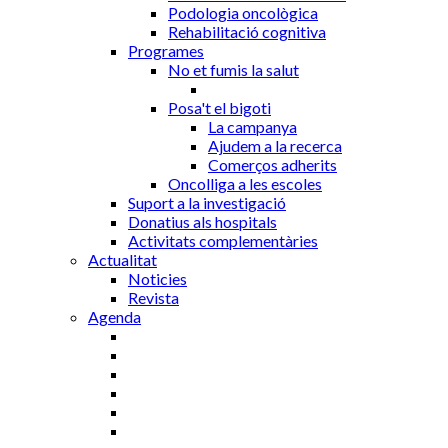
Podologia oncològica
Rehabilitació cognitiva
Programes
No et fumis la salut
Posa't el bigoti
La campanya
Ajudem a la recerca
Comerços adherits
Oncolliga a les escoles
Suport a la investigació
Donatius als hospitals
Activitats complementàries
Actualitat
Noticies
Revista
Agenda