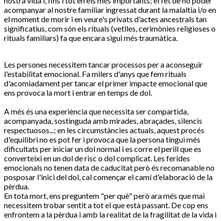
nostra vida i, fins i tot en els més importants; el fet de no poder
acompanyar al nostre familiar ingressat durant la malaltia i/o en
el moment de morir i en veure's privats d'actes ancestrals tan
significatius, com són els rituals (vetlles, cerimònies religioses o
rituals familiars) fa que encara sigui més traumàtica.
Les persones necessitem tancar processos per a aconseguir
l'estabilitat emocional. Fa milers d'anys que fem rituals
d'acomiadament per tancar el primer impacte emocional que
ens provoca la mort i entrar en temps de dol.
A més és una experiència que necessita ser compartida,
acompanyada, sostinguda amb mirades, abraçades, silencis
respectuosos...; en les circumstàncies actuals, aquest procés
d'equilibri no es pot fer i provoca que la persona tingui més
dificultats per iniciar un dol normal i es corre el perill que es
converteixi en un dol de risc o dol complicat. Les ferides
emocionals no tenen data de caducitat però és recomanable no
posposar l'inici del dol, cal començar el camí d'elaboració de la
pèrdua.
En tota mort, ens preguntem "per què" però ara més que mai
necessitem trobar sentit a tot el que està passant. De cop ens
enfrontem a la pèrdua i amb la realitat de la fragilitat de la vida i