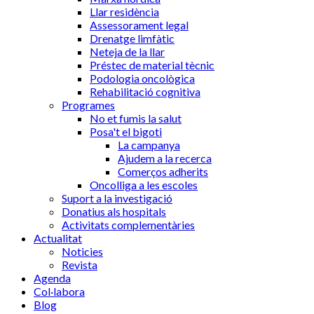
Llar residència
Assessorament legal
Drenatge limfàtic
Neteja de la llar
Préstec de material tècnic
Podologia oncològica
Rehabilitació cognitiva
Programes
No et fumis la salut
Posa't el bigoti
La campanya
Ajudem a la recerca
Comerços adherits
Oncolliga a les escoles
Suport a la investigació
Donatius als hospitals
Activitats complementàries
Actualitat
Noticies
Revista
Agenda
Col·labora
Blog