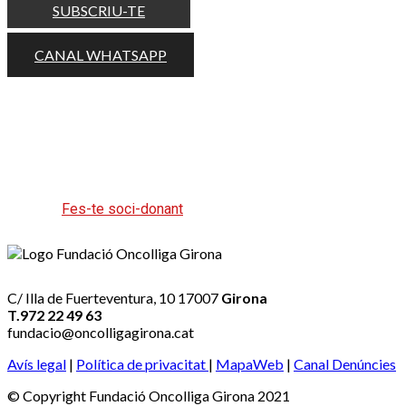
SUBSCRIU-TE
CANAL WHATSAPP
Ajuda'ns a ajudar fent la teva aportació
periòdica o puntual.
Fes-te soci-donant
C/ Illa de Fuerteventura, 10 17007
Girona
T.972 22 49 63
fundacio@oncolligagirona.cat
Avís legal
|
Política de privacitat
|
MapaWeb
|
Canal Denúncies
© Copyright Fundació Oncolliga Girona 2021