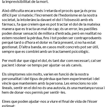
la imprevisibilitat de la mort.
Això dificulta encara més i retarda el procés que ja és prou
difícil per si mateix; l'increment de l'hedonisme en la nostra
societat, la intolerància davant el dol i l'obsessió amb els
fàrmacs, fa que creiem que es pot tractar el dol de la mateixa
manera que es tracta un mal de cap; és un error, les pastilles
poden donar sensació de millora d'entrada, però en realitat no
estem resolent la pèrdua, fins i tot poden ser contraproduents
perquè tard o d'hora el dolor es farà present, si no ha estat
gestionat. D'altra banda, en casos molt concrets pot ser útil,
sempre que es combini amb un tractament psicològic.
Per molt dur que sigui el dol, és tant dur com necessari, cal ser
pacient i donar-se temps per ajustar-se als canvis.
Els símptomes són molts, varien en funció de la nostra
personalitat i del tipus de pèrdua que hem experimentat i del
vincle que manteníem amb la persona. Les emocions no són
lineals, sentir en el dol no és una autovia, és una muntanya russa i
hem de donar-nos permís per sentir-les.
Eines que poden ajudar-nos a viure el final de vida de l'ésser
estimat: