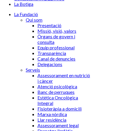
La Botiga
La Fundació
Qui som
Presentació
Missió, visió, valors
Òrgans de govern i
consulta
Equip professional
Transparència
Canal de denuncies
Delegacions
Serveis
Assessorament en nutrició
i càncer
Atenció psicològica
Banc de perruques
Estètica Oncològica
Integral
Fisioteràpia a domicili
Marxa nòrdica
Llar residència
Assessorament legal
Drenatge limfàtic