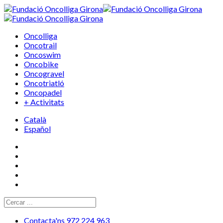
Oncolliga
Oncotrail
Oncoswim
Oncobike
Oncogravel
Oncotriatló
Oncopadel
+ Activitats
Català
Español
Contacta'ns 972 224 963