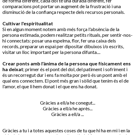
de forma diferent, cada dol té una durada diferent, fer
comparacions pot portar un augment de la frustració i una
disminució de la confiança respecte dels recursos personals.
Cultivar l'espiritualitat
Si en algun moment notem amb més força l'absència de la
persona estimada, podem realitzar petits rituals, per sentir-nos-
hi connectats: posar una espelma, flor, fer una caixa dels
records, preparar un espai per dipositar dibuixos i/o escrits,
visitar un lloc important per la persona difunta....
Crear ponts amb l'ànima de la persona que físicament ens
ha deixat
; primer és el pont del dol, del patiment i sofriment i
és un recorregut dur i ens fa molta por però és un pont amb el
qual ens connectem. El pont més gran i sòlid que tenim és el de
l'amor, el que li hem donat i el que ens ha donat.
Gràcies a ell/a he conegut...
Gràcies a ell/a he après...
Gràcies a ell/a ...
Gràcies a tu i a totes aquestes coses de tu que hi ha en mi i en la