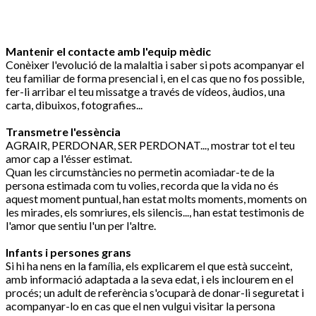
Mantenir el contacte amb l'equip mèdic
Conèixer l'evolució de la malaltia i saber si pots acompanyar el
teu familiar de forma presencial i, en el cas que no fos possible,
fer-li arribar el teu missatge a través de vídeos, àudios, una
carta, dibuixos, fotografies...
Transmetre l'essència
AGRAIR, PERDONAR, SER PERDONAT..., mostrar tot el teu
amor cap a l'ésser estimat.
Quan les circumstàncies no permetin acomiadar-te de la
persona estimada com tu volies, recorda que la vida no és
aquest moment puntual, han estat molts moments, moments on
les mirades, els somriures, els silencis..., han estat testimonis de
l'amor que sentiu l'un per l'altre.
Infants i persones grans
Si hi ha nens en la família, els explicarem el que està succeint,
amb informació adaptada a la seva edat, i els inclourem en el
procés; un adult de referència s'ocuparà de donar-li seguretat i
acompanyar-lo en cas que el nen vulgui visitar la persona