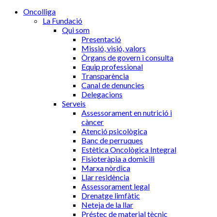
Oncolliga
La Fundació
Qui som
Presentació
Missió, visió, valors
Òrgans de govern i consulta
Equip professional
Transparència
Canal de denuncies
Delegacions
Serveis
Assessorament en nutrició i
càncer
Atenció psicològica
Banc de perruques
Estètica Oncològica Integral
Fisioteràpia a domicili
Marxa nòrdica
Llar residència
Assessorament legal
Drenatge limfàtic
Neteja de la llar
Préstec de material tècnic