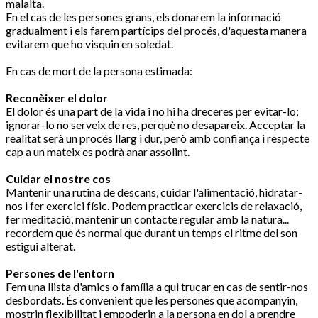
malalta.
En el cas de les persones grans, els donarem la informació
gradualment i els farem partícips del procés, d'aquesta manera
evitarem que ho visquin en soledat.
En cas de mort de la persona estimada:
Reconèixer el dolor
El dolor és una part de la vida i no hi ha dreceres per evitar-lo;
ignorar-lo no serveix de res, perquè no desapareix. Acceptar la
realitat serà un procés llarg i dur, però amb confiança i respecte
cap a un mateix es podrà anar assolint.
Cuidar el nostre cos
Mantenir una rutina de descans, cuidar l'alimentació, hidratar-
nos i fer exercici físic. Podem practicar exercicis de relaxació,
fer meditació, mantenir un contacte regular amb la natura...
recordem que és normal que durant un temps el ritme del son
estigui alterat.
Persones de l'entorn
Fem una llista d'amics o família a qui trucar en cas de sentir-nos
desbordats. És convenient que les persones que acompanyin,
mostrin flexibilitat i empoderin a la persona en dol a prendre