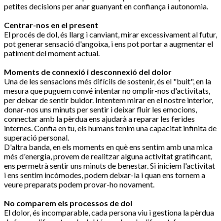
petites decisions per anar guanyant en confiança i autonomia.
Centrar-nos en el present
El procés de dol, és llarg i canviant, mirar excessivament al futur,
pot generar sensació d'angoixa, i ens pot portar a augmentar el
patiment del moment actual.
Moments de connexió i desconnexió del dolor
Una de les sensacions més difícils de sostenir, és el "buit", en la
mesura que puguem convé intentar no omplir-nos d'activitats,
per deixar de sentir buidor. Intentem mirar en el nostre interior,
donar-nos uns minuts per sentir i deixar fluir les emocions,
connectar amb la pèrdua ens ajudarà a reparar les ferides
internes. Confia en tu, els humans tenim una capacitat infinita de
superació personal.
D'altra banda, en els moments en què ens sentim amb una mica
més d'energia, provem de realitzar alguna activitat gratificant,
ens permetrà sentir uns minuts de benestar. Si iniciem l'activitat
i ens sentim incòmodes, podem deixar-la i quan ens tornem a
veure preparats podem provar-ho novament.
No comparem els processos de dol
El dolor, és incomparable, cada persona viu i gestiona la pèrdua