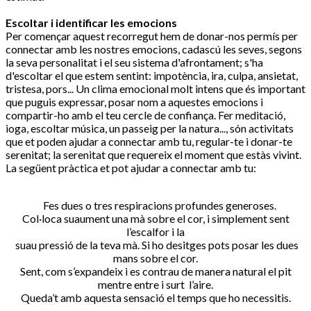
Escoltar i identificar les emocions
Per començar aquest recorregut hem de donar-nos permís per
connectar amb les nostres emocions, cadascú les seves, segons
la seva personalitat i el seu sistema d'afrontament; s'ha
d'escoltar el que estem sentint: impotència, ira, culpa, ansietat,
tristesa, pors... Un clima emocional molt intens que és important
que puguis expressar, posar nom a aquestes emocions i
compartir-ho amb el teu cercle de confiança. Fer meditació,
ioga, escoltar música, un passeig per la natura..., són activitats
que et poden ajudar a connectar amb tu, regular-te i donar-te
serenitat; la serenitat que requereix el moment que estàs vivint.
La següent pràctica et pot ajudar a connectar amb tu:
Fes dues o tres respiracions profundes generoses.
Col·loca suaument una mà sobre el cor, i simplement sent
l’escalfor i la
suau pressió de la teva mà. Si ho desitges pots posar les dues
mans sobre el cor.
Sent, com s’expandeix i es contrau de manera natural el pit
mentre entre i surt l’aire.
Queda’t amb aquesta sensació el temps que ho necessitis.