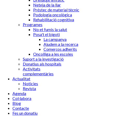
Neteja de la llar
Préstec de material tècnic
Podologia oncològica
Rehabilitació cognitiva
Programes
No et fumis la salut
Posa't el bigoti
La campanya
Ajudem a la recerca
Comerços adherits
Oncolliga a les escoles
Suport a la investigació
Donatius als hospitals
Activitats
complementàries
Actualitat
Noticies
Revista
Agenda
Col·labora
Blog
Contacte
Fes un donatiu